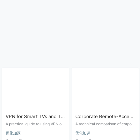
VPN for Smart TVs and TV
Corporate Remote-Access
Boxes: Router VPN,
VPN vs Personal VPN:
A practical guide to using VPN on
A technical comparison of corpora
Shared Hotspot, Smart
Smart TVs, Android TV, Apple TV,
Split DNS, MFA, Internal
te remote-access VPN and perso
优化加速
优化加速
and TV boxes when native VPN a
nal VPN services, covering Split D
DNS, and Streaming
Routes, and Security
pps are unavailable, including rout
NS, MFA, internal routes, device c