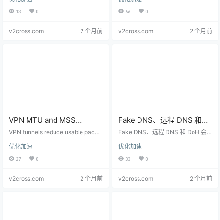
leak protection, domain matching,
raffic differently. Understanding th
Guide
and compatibility in VPN and prox
em helps troubleshoot apps bypas
13
0
66
0
y clients.
sing proxy, DNS leaks, and IP mis
match issues.
v2cross.com
2 个月前
v2cross.com
2 个月前
VPN MTU and MSS
Fake DNS、远程 DNS 和
Explained: Fix Slow
DoH 怎么选？代理客户端
VPN tunnels reduce usable packe
Fake DNS、远程 DNS 和 DoH 会
Loading, Stalled Pages,
t size. Learn how MTU, MSS, pac
DNS 技术配置指南
影响代理客户端的解析、分流和泄
优化加速
优化加速
ket fragmentation, and path issue
露风险。本文解释不同 DNS 模式适
and Packet Fragmentation
s can cause slow loading or stalle
合什么场景。
27
0
33
0
d HTTPS pages.
v2cross.com
2 个月前
v2cross.com
2 个月前