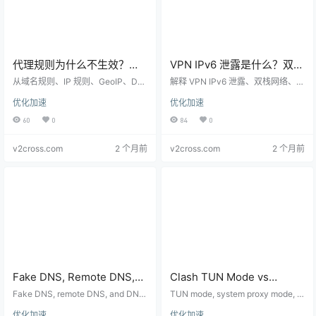
代理规则为什么不生效？域
VPN IPv6 泄露是什么？双栈
名、IP、GeoIP 和规则优先
网络下代理规则和浏览器检
从域名规则、IP 规则、GeoIP、DN
解释 VPN IPv6 泄露、双栈网络、代
级技术排查
S 解析和规则顺序解释代理规则为什
测技术指南
理客户端 IPv6 路由和浏览器检测方
优化加速
优化加速
么不生效，帮助排查分流和直连异
法，适合排查 IP 显示异常和访问路
常。
径不一致的问题。
60
0
84
0
v2cross.com
2 个月前
v2cross.com
2 个月前
Fake DNS, Remote DNS,
Clash TUN Mode vs
and DoH in VPN or Proxy
System Proxy Difference
Fake DNS, remote DNS, and DNS
TUN mode, system proxy mode, a
Clients: Technical Setup
-over-HTTPS affect routing rules,
2026
nd transparent proxy mode route t
优化加速
优化加速