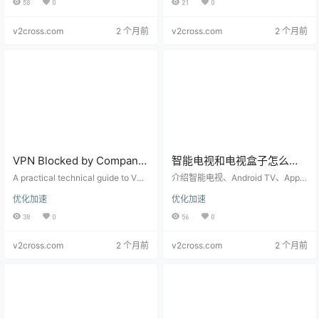
58
0
21
0
Compatibility
Boundaries
er VPN, shared hotspot, and Smart
ompliance, and security boundari
DNS options.
es.
v2cross.com
2 个月前
v2cross.com
2 个月前
VPN Blocked by Company,
智能电视和电视盒子怎么用
Campus, or Hotel Wi-Fi?
VPN？无法安装客户端时的
A practical technical guide to VPN
介绍智能电视、Android TV、Apple
Ports, Protocols, and
failures on company, campus, hot
路由器、热点和 Smart DNS
TV 和电视盒子无法安装 VPN 客户
优化加速
优化加速
el, and airport networks, covering
端时的可行方案，包括路由器 VP
Firewall Checks
方案
captive portals, UDP blocks, port
N、电脑共享热点、Smart DNS 和
38
0
56
0
s, DNS, TLS, and policy boundarie
兼容性风险。
s.
v2cross.com
2 个月前
v2cross.com
2 个月前