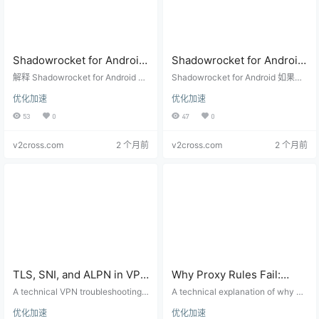
Shadowrocket for Android
Shadowrocket for Android
后台运行不稳定怎么办？
看不了日志怎么排查？
解释 Shadowrocket for Android 在
Shadowrocket for Android 如果没
VpnService、保活和电池策
后台断开、被系统清理、锁屏后失
DNS、连接、规则和节点的
有可见日志入口，可以用 DNS 检
优化加速
优化加速
效的原因，覆盖 VpnService、Andr
测、IP 检测、规则切换、节点对比
略技术指南
替代检查方法
oid 电池优化、网络切换和保活设
和系统设置来分层排查不能联网问
53
0
47
0
置。
题。
v2cross.com
2 个月前
v2cross.com
2 个月前
TLS, SNI, and ALPN in VPN
Why Proxy Rules Fail:
Connections:
Domain Rules, IP CIDR,
A technical VPN troubleshooting g
A technical explanation of why pr
Troubleshooting
uide for TLS handshake failures, S
GeoIP, DNS, and Match
oxy routing rules fail, covering do
优化加速
优化加速
NI mismatch, ALPN negotiation, c
main matching, IP CIDR, GeoIP da