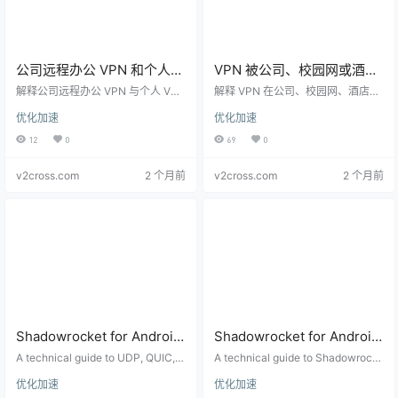
公司远程办公 VPN 和个人
VPN 被公司、校园网或酒店
VPN 有什么区别？Split
网络限制怎么办？端口、协
解释公司远程办公 VPN 与个人 VPN
解释 VPN 在公司、校园网、酒店网
DNS、MFA 和内网访问技术
的区别，覆盖 Split DNS、MFA、多
议和防火墙排查指南
络中被限制的常见原因，包括端口
优化加速
优化加速
因素认证、内网路由、设备合规和
封锁、UDP 阻断、协议识别、防火
解释
安全边界。
墙策略和合规排查方法。
12
0
69
0
v2cross.com
2 个月前
v2cross.com
2 个月前
Shadowrocket for Android
Shadowrocket for Android
UDP and QUIC Setup:
Background Stability:
A technical guide to UDP, QUIC, H
A technical guide to Shadowrock
Games, Voice Calls, Video
TTP/3, games, voice calls, and vi
VpnService, Battery
et for Android background discon
优化加速
优化加速
deo app compatibility in Shadowr
nects, Android VpnService behavi
Apps, and HTTP/3
Optimization, and Keep-