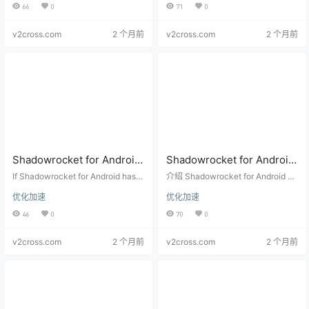
ocket for Android proxy setups.
or, battery optimization, network s
66
0
71
0
Alive Settings
witching, and keep-alive settings.
v2cross.com
2 个月前
v2cross.com
2 个月前
Shadowrocket for Android
Shadowrocket for Android
Has No Visible Logs?
UDP 和 QUIC 怎么设置？游
If Shadowrocket for Android has n
介绍 Shadowrocket for Android 中
Troubleshoot DNS,
o visible log screen, use IP tests,
戏、视频通话和 HTTP/3 兼
UDP、QUIC、HTTP/3 和游戏语音
优化加速
优化加速
DNS leak checks, rule isolation, n
视频通话的兼容性问题，帮助判断
Routing, Nodes, and VPN
容性排查
ode comparison, and Android VPN
是否需要开启 UDP 转发或调整规
46
0
70
0
Permissions
permissions to troubleshoot.
则。
v2cross.com
2 个月前
v2cross.com
2 个月前