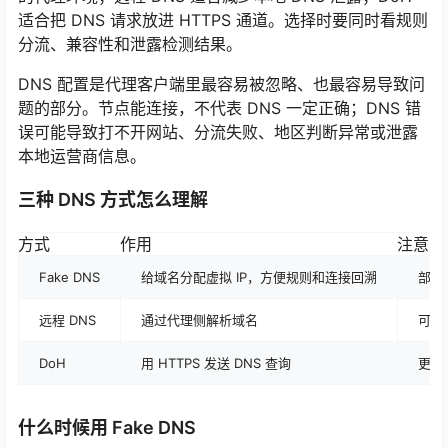
适合把 DNS 请求放进 HTTPS 通道。选择时要同时看规则
分流、兼容性和泄露检测结果。
DNS 配置是代理客户端里最容易被忽略、也最容易导致问
题的部分。节点能连接，不代表 DNS 一定正确；DNS 错
误可能导致打不开网站、分流失败、地区判断异常或泄露
本地运营商信息。
三种 DNS 方式怎么理解
方式
作用
注意点
Fake DNS
给域名分配虚拟 IP，方便规则和连接回溯
部分
远程 DNS
通过代理侧解析域名
可以
DoH
用 HTTPS 发送 DNS 查询
更难
什么时候用 Fake DNS