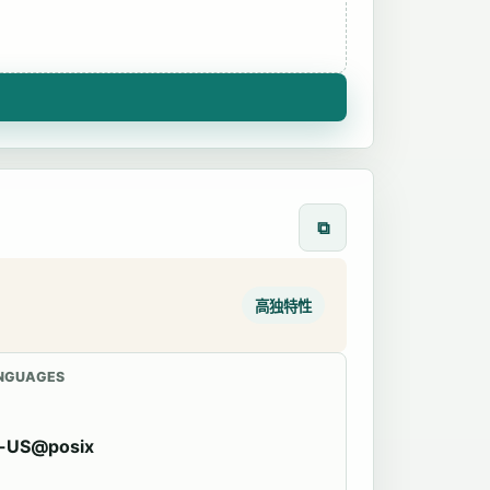
⧉
高独特性
NGUAGES
-US@posix