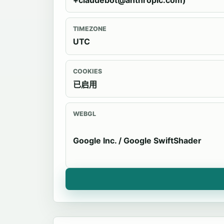
+claudebot@anthropic.com)
TIMEZONE
UTC
COOKIES
已启用
WEBGL
Google Inc. / Google SwiftShader