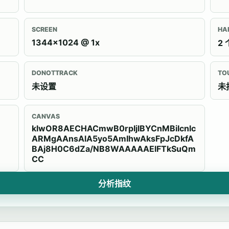
SCREEN
HA
1344x1024 @ 1x
2 
DONOTTRACK
TO
未设置
未
CANVAS
klwOR8AECHACmwB0rpIjIBYCnMBiIcnlc
ARMgAAnsAlA5yo5AmIhwAksFpJcDkfA
BAj8H0C6dZa/NB8WAAAAAElFTkSuQm
CC
分析指纹