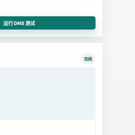
运行 DNS 测试
空闲