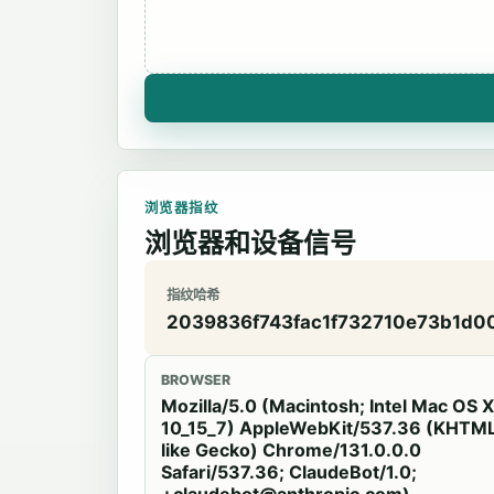
浏览器指纹
浏览器和设备信号
指纹哈希
2039836f743fac1f732710e73b1d0
BROWSER
Mozilla/5.0 (Macintosh; Intel Mac OS X
10_15_7) AppleWebKit/537.36 (KHTML
like Gecko) Chrome/131.0.0.0
Safari/537.36; ClaudeBot/1.0;