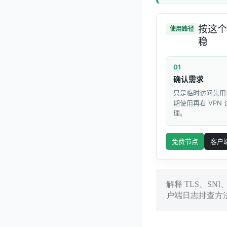
按这个
使用路径
稳
01
确认需求
只是临时访问先用
期使用再看 VPN
理。
免费节点
客户
解释 TLS、S
户端日志排查方