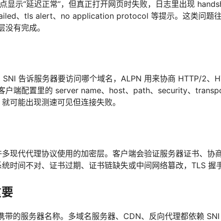
点显示“延迟正常”，但真正打开网页时失败，日志里出现 handshake
ify failed、tls alert、no application protocol 等提示
手层没有完成。
SNI 告诉服务器要访问哪个域名，ALPN 用来协商 HTTP/2、H
配置里的 server name、host、path、security、transp
，就可能出现测速可见但连接失败。
PS 和许多现代代理协议使用的加密层。客户端会验证服务器证书、
统时间不对、证书过期、证书链缺失或中间网络篡改，TLS 握
重要
握手里携带的服务器名称。多域名服务器、CDN、反向代理都依赖 SN