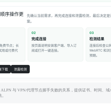
顺序操作更
先确认当前需求，再完成连接和泄露检测，最后决定是
案。
02
03
完成连接
检测结果
免费节点；长
按页面说明安装客户端、导入订
连接后检查公网 
 试用或付费代
阅或打开一键连接。
WebRTC 
预期。
端下载
泄露检测
NI、ALPN 与 VPN/代理节点握手失败的关系，提供证书、时间、
法。