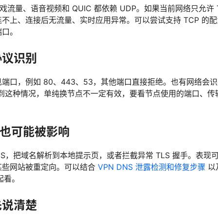
游戏流量、语音视频和 QUIC 都依赖 UDP。如果当前网络只允许 
不上、连接后无流量、实时应用异常。可以尝试支持 TCP 的
端口。
协议识别
端口，例如 80、443、53，其他端口直接拒绝。也有网络会
遇到这种情况，单纯换节点不一定有效，要看节点使用的端口、传
LS 也可能被影响
NS，把域名解析到本地提示页，或者拦截异常 TLS 握手。表现
某些网站被重定向。可以结合
VPN DNS 泄露检测和修复步骤
以
起看。
先说清楚