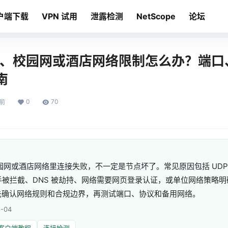
户端下载
VPN 试用
泄露检测
NetScope
论坛
公司、校园网或酒店网络限制怎么办？端
南
0
70
月前
校园网或酒店网络里连接失败，不一定是节点坏了。常见原因包括 UDP
握手被拦截、DNS 被劫持、网络需要网页登录认证，或单位网络策略
先确认网络规则和合规边界，再测试端口、协议和备用网络。
-04
客户端教程
连接检测