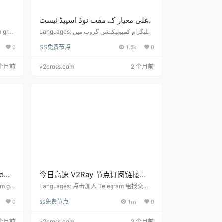
اعلی معیار کے مفت نوڈ اسپیڈ ٹیسٹ
de
کی تازہ کاری ہر روز (ہر 6 گھنٹے بعد
o grup
Languages: ٹیلیگرام کمیونیکیشن گروپ میں
://t.
شامل ہونے کے لیے کلک کریں: https://t.me/s
اپ ڈیٹ ہوتی ہے)
0
SS免费节点
1.5k
0
to e
hadowrocket_android مفت نوڈ اور رکنیت کا
 quali
پتہ: اعلی معیار کے نوڈس ہر روز ریئل ٹائم رفتا
e em t
ر میں اپ ڈیٹ ہوتے ہیں، ہر 6 گھنٹے…
 个月前
v2cross.com
2 个月前
ed
今日高速 V2Ray 节点订阅链接
 6
2026（每 6 小时更新）
am gro
Languages: 点击加入 Telegram 电报交流
id Fr
群获取更多节点： https://t.me/shadowroc
0
ss免费节点
1m
0
s: Hig
ket_android 免费节点及订阅地址： 优质节
day in
点每天实时测速更新，6小时更新一次 本页
rs T…
面按周期整理可用节点和订阅入口，导入前
 个月前
v2cross.com
2 个月前