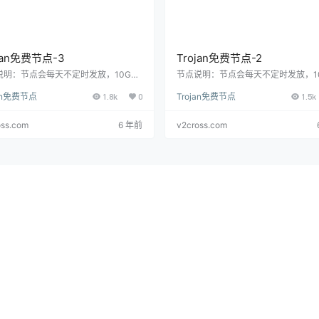
jan免费节点-3
Trojan免费节点-2
说明：节点会每天不定时发放，10G流
节点说明：节点会每天不定时发放，1
来先得哦。 大家可以通过下载Trojan
量，先来先得哦。 大家可以通过下载Tro
jan免费节点
1.8k
0
Trojan免费节点
1.5k
端扫描二维码或者直接复制下方链接直
客户端扫描二维码或者直接复制下方
入即可直接使用哦。 扫描二维码 复制T
接进入即可直接使用哦。 扫描二维码 
链接 trojan://
v2cross.com@sgp2.cro
rojan链接 trojan://
v2cross.com@sgp
oss.com
6 年前
v2cross.com
.ga
:443 旧 Trojan 节点页面如何判断
sserr.ga
:443 Trojan 免费节点的安
期 Trojan 免费节点页面通常有明显
费节点适合临时验证客户端配置，但
性，节点地址、域名和证书可能早已变
作为长期稳定线路。公开节点可能被
保留这类页…
用、随时失效，或者存在…