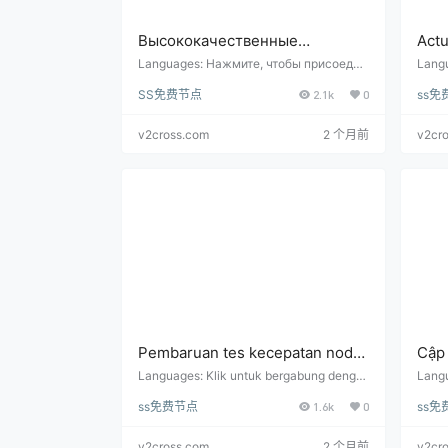
Высококачественные
Actu
бесплатные обновления теста
velo
Languages: Нажмите, чтобы присоедин
Langu
иться к группе общения Telegram: http
de co
скорости узла каждый день
alta
SS免费节点
2.1k
0
ss免
s://t.me/shadowrocket_android Бесплатн
e/sha
(обновляется каждые 6 часов)
(act
ый узел и адрес подписки: Высококаче
direc
ственные узлы обновляются в режиме
ta ca
v2cross.com
2 个月前
v2cr
реального времени к…
Pembaruan tes kecepatan node
Cập 
gratis berkualitas tinggi setiap
miễn
Languages: Klik untuk bergabung denga
Langu
n grup komunikasi Telegram: https://t.me/
ạc Te
hari (diperbarui setiap 6 jam)
ngày
ss免费节点
1.6k
0
ss免
shadowrocket_android Node gratis dan al
andro
amat berlangganan: Node berkualitas tin
Các n
ggi diperbarui dengan kecepatan real-tim
eo th
v2cross.com
2 个月前
v2cr