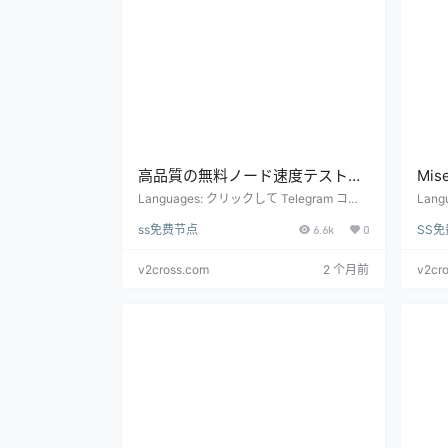
高品質の無料ノード速度テストは
Mise
毎日更新されます（6時間ごとに
de v
Languages: クリックして Telegram コミ
Langu
ュニケーション グループに参加します: htt
upe d
更新）
qual
ss免费节点
6.6k
0
SS
ps://t.me/shadowrocket_android 無料ノー
t.me/
jour
ドとサブスクリプション アドレス: 高品質
t et 
のノードは毎日リアルタイムで更新され、
e hau
v2cross.com
2 个月前
v2cr
6 時間ごとに更新されます このページで
…
は、誰かが各ノードの速度をリアルタイム
で手動で測定しましたが、依然として地域
ごとのオペレータ ネットワーク…