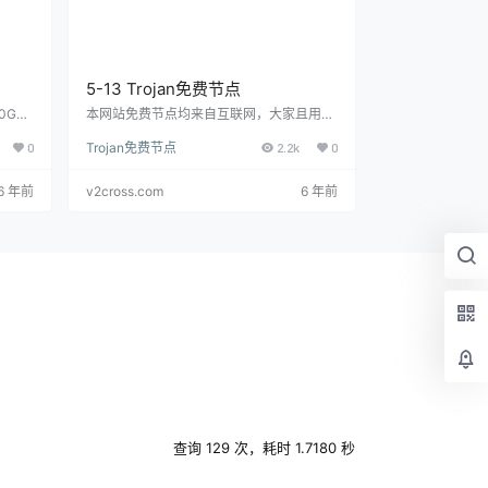
5-13 Trojan免费节点
0G流
本网站免费节点均来自互联网，大家且用且
jan
珍惜。 Trojan链接 trojan://
123apk@kr.cro
0
Trojan免费节点
2.2k
0
链接直
sserr.ga
:443
复制T
1.cro
6 年前
v2cross.com
6 年前
全边界免
不适合
多人共
查询 129 次，耗时 1.7180 秒