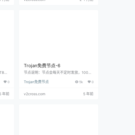
建议先在客户端完成延迟、协议和可用性测
试。 免费节点适合临时测试客户端和网络环
境，不建议用于账号登录、支付或长期稳定
访问。 节点列表：(这里最多只显示…
Trojan免费节点-6
TB流
节点说明：节点会每天不定时发放，100G
家可以
流量（大流量放送），先来先得哦。 大家可
0
Trojan免费节点
5k
0
者直接
以通过下载Trojan 客户端扫描二维码或者直
。 扫
接复制下方链接直接进入导入链接即可直接
ross.
使用哦。 扫描二维码 复制Trojan链接 troja
5 年前
v2cross.com
5 年前
ojan
n://
v2cross.com@pro.globaldownload.tk
:
入客户
443 旧 Trojan 免费节点页的使用提醒免费
靠。尤
Trojan 节点类文章有明显时效性，早期公开
节点可能…