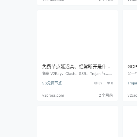
e se…
g…
免费节点延迟高、经常断开是什么
GC
原因？怎么优化
免费 V2Ray、Clash、SSR、Trojan 节点延
又一
迟高和频繁断开的原因，包含线路拥塞、协
偷得
SS免费节点
89
0
Tro
议不匹配、DNS、客户端模式和本地网络排
颜 
查。
恋惊
流唯
v2cross.com
2 个月前
v2cr
几回
钱 
的指
诉不
昔何