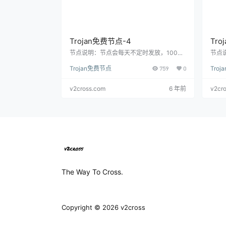
Trojan免费节点-4
Tro
节点说明：节点会每天不定时发放，100G
节点
流量（大流量放送），先来先得哦。 大家可
量，先
Trojan免费节点
759
0
Tro
以通过下载Trojan 客户端扫描二维码或者直
客户
接复制下方链接直接进入即可直接使用哦。
接进
扫描二维码 复制Trojan链接 trojan://
trojanv
rojan
v2cross.com
6 年前
v2cr
pn@los.crosserr.ga
:443
sserr
价值早
时效
化。
The Way To Cross.
Copyright © 2026
v2cross