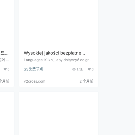
스트
Wysokiej jakości bezpłatne
aktualizacje testów szybkości
룹에 참
Languages: Kliknij, aby dołączyć do grup
dowro
y komunikacyjnej na Telegramie: https://
węzłów codziennie
0
SS免费节点
1.5k
0
 고품질
t.me/shadowrocket_android Bezpłatny a
(aktualizowane co 6 godzin)
 6시
dres węzła i subskrypcji: Wysokiej jakośc
 누군
i węzły są codziennie aktualizowane w c
 个月前
v2cross.com
2 个月前
로 측
zas…
워크에