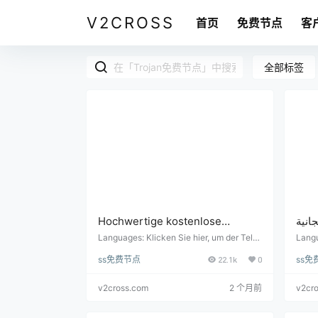
V2CROSS
首页
免费节点
客
全部标签
Hochwertige kostenlose
انية
Knotengeschwindigkeitstest-
ث كل
Languages: Klicken Sie hier, um der Tele
Languages: ة التواص
gram-Kommunikationsgruppe beizutrete
ل على تيليجرام: 
Updates jeden Tag (aktualisiert
ss免费节点
22.1k
0
ss免
n: https://t.me/shadowrocket_android Kos
_android نوان الاشتراك: يتم
alle 6 Stunden)
tenlose Knoten- und Abonnementadress
ت الف
e: Hochwertige Knoten werden jeden Tag
v2cross.com
2 个月前
v2cr
in Echtze…