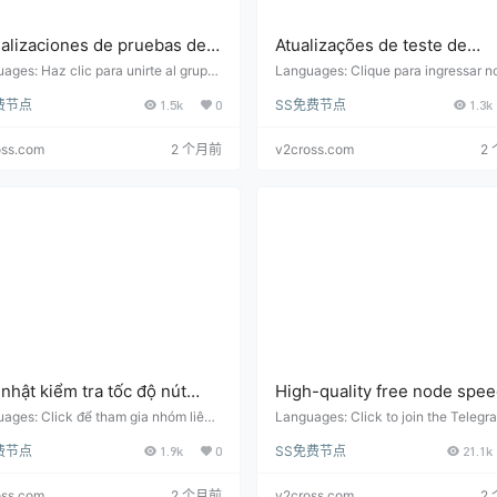
alizaciones de pruebas de
Atualizações de teste de
cidad de nodo gratuitas de
velocidade de nó gratuitas 
ages: Haz clic para unirte al grupo
Languages: Clique para ingressar n
municación de Telegram: https://t.m
o de comunicação do Telegram: https
 calidad todos los días
alta qualidade todos os dias
费节点
1.5k
0
SS免费节点
1.3k
dowrocket_android Nodo gratuito y
me/shadowrocket_android Nó gratui
ualizadas cada 6 horas)
(atualizadas a cada 6 horas)
ción de suscripción: Los nodos de al
endereço de assinatura: Nós de alta
lidad se actualizan en tiempo real…
dade são atualizados em velocidad
oss.com
2 个月前
v2cross.com
2
em…
nhật kiểm tra tốc độ nút
High-quality free node spe
 phí chất lượng cao mỗi
test updates (updated every
ages: Click để tham gia nhóm liên l
Languages: Click to join the Telegr
legram: https://t.me/shadowrocket_
up: https://t.me/shadowrocket_andro
 (cập nhật 6 giờ một lần)
hours)
费节点
1.9k
0
SS免费节点
21.1k
id Địa chỉ nút và đăng ký miễn phí:
ee nodes and subscription addresse
út chất lượng cao được cập nhật th
h-quality nodes are updated every 
ời gian thực hàng ngày, cập nhật 6
real time, and updated every 6 hou
oss.com
2 个月前
v2cross.com
2