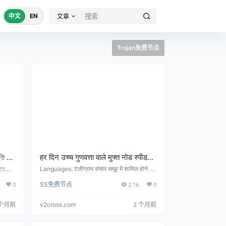
中文
EN
文章
Trojan免费节点
তি দিন
हर दिन उच्च गुणवत्ता वाले मुफ्त नोड स्पीड
परीक्षण अपडेट (हर 6 घंटे में अपडेट)
িতে
Languages: टेलीग्राम संचार समूह में शामिल होने के
_andr
लिए क्लिक करें: https://t.me/shadowrocket_a
0
SS免费节点
2.1k
0
ুলি প্র
ndroid निःशुल्क नोड और सदस्यता पता: उच्च-गुणव
ঘণ্টায়
त्ता वाले नोड्स को हर दिन वास्तविक समय की गति में अ
पडेट किया ज…
 个月前
v2cross.com
2 个月前