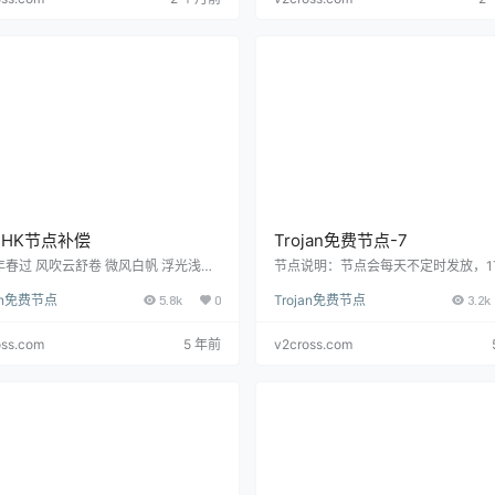
PHK节点补偿
Trojan免费节点-7
年春过 风吹云舒卷 微风白帆 浮光浅浅
节点说明：节点会每天不定时发放，1
半日闲 行舟碧水间 纸扇半掩 无意惹红
量（大流量放送），先来先得哦。 大
jan免费节点
5.8k
0
Trojan免费节点
3.2k
我愿浪迹于青山外 不问今昔何年 也曾眷
通过下载Trojan 客户端扫描二维码或
鸿一面 扰乱过半生思念 叹人间 一去风
复制下方链接直接进入即可直接使用哦
少年 将白驹轻踏 寻山海作诗篇 醉花间
描二维码 复制Trojan链接 trojan://
v2c
oss.com
5 年前
v2cross.com
梦中忆风月 新筹却将晚 与店家借个酒
com@los.globaldownload.tk
:443 Tr
今夜 似水流年何自怜 偏偏落花却 坠入我
节点导入后的验证方式Trojan 节点导
尖 任岁月 将凡尘印在红笺 灯火意阑珊
端后，显示已连接不代表访问链路可
尽一生因缘 我愿浪迹于青山外 不问今
其是旧免费…
年 也曾眷恋惊…