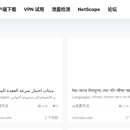
户端下载
VPN 试用
泄露检测
NetScope
论坛
تحديثات اختبار سرعة العقدة المج
উচ্চ-মানের বিনামূল্যে নোড গতি পরীক্ষা প্র
عالية الجودة كل يوم (يتم التحدي
আপডেট (প্রতি 6 ঘন্টা আপডেট করা হয়)
انقر للانضمام إلى مجموع
Languages: টেলিগ্রাম যোগাযোগ গ্রুপে যোগ দ
https://t.me/shadowrocket
ক্লিক করুন: https://t.me/shadowrocket
6 ساعات)
费节点
5.9k
0
ss免费节点
2.7k
العقدة المجانية وع
oid ফ্রি নোড এবং সদস্যতা ঠিকানা: উচ্চ-মানের নোডগ
تحديث العقد عالية الجودة بسرعة في الوق
তিদিন রিয়েল-টাইম গতিতে আপডেট করা হয়, প্রতি 6 
علي كل يوم، ويتم تحديثها كل …
আপড…
oss.com
2 个月前
v2cross.com
2