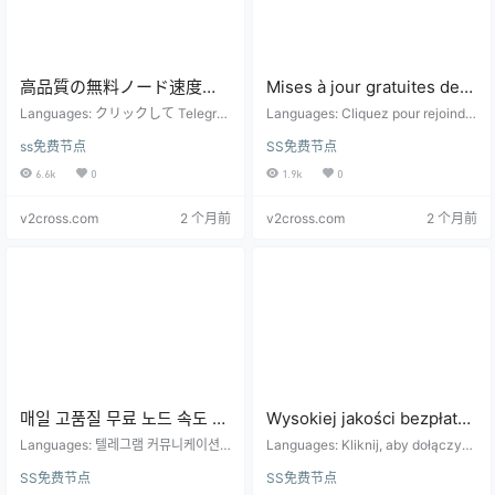
高品質の無料ノード速度テ
Mises à jour gratuites des
ストは毎日更新されます（6
tests de vitesse des
Languages: クリックして Telegra
Languages: Cliquez pour rejoindre
時間ごとに更新）
m コミュニケーション グループに
nœuds de haute qualité
le groupe de communication Tele
ss免费节点
SS免费节点
参加します: https://t.me/shadowro
gram: https://t.me/shadowrocket_
tous les jours (mises à jour
cket_android 無料ノードとサブス
android Nœud gratuit et adresse
6.6k
0
1.9k
0
toutes les 6 heures)
クリプション アドレス: 高品質のノ
d'abonnement: Les nœuds de hau
ードは毎日リアルタイムで更新さ
te qualité sont mis à jour en temps
v2cross.com
2 个月前
v2cross.com
2 个月前
れ、6 時間ごとに更新されます こ
…
のページでは、誰かが各ノードの
速度をリアルタイムで手動で測定
しましたが、依然として地域ごと
のオペレータ ネットワーク…
매일 고품질 무료 노드 속도 테
Wysokiej jakości bezpłatne
스트 업데이트(6시간마다 업데
aktualizacje testów
Languages: 텔레그램 커뮤니케이션
Languages: Kliknij, aby dołączyć
이트)
그룹에 참여하려면 클릭하세요: http
szybkości węzłów
do grupy komunikacyjnej na Tele
SS免费节点
SS免费节点
s://t.me/shadowrocket_android 무
gramie: https://t.me/shadowrocket
codziennie (aktualizowane