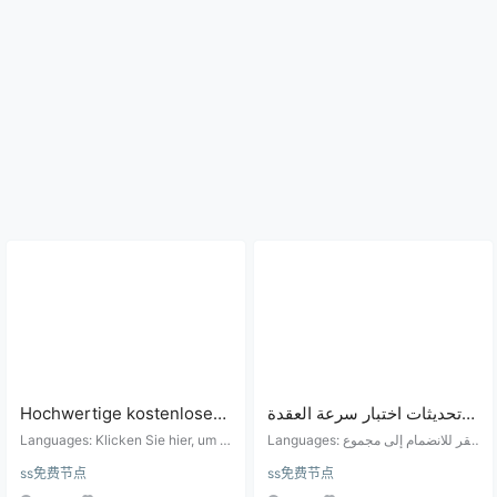
Hochwertige kostenlose
تحديثات اختبار سرعة العقدة
Knotengeschwindigkeitste
المجانية عالية الجودة كل يوم
Languages: Klicken Sie hier, um d
Languages: انقر للانضمام إلى مجموع
st-Updates jeden Tag
er Telegram-Kommunikationsgrup
ة التواصل على تيليجرام: https://t.me/
(يتم التحديث كل 6 ساعات)
ss免费节点
ss免费节点
pe beizutreten: https://t.me/shado
shadowrocket_android العقدة المجا
(aktualisiert alle 6
wrocket_android Kostenlose Knot
نية وعنوان الاشتراك: يتم تحديث العقد