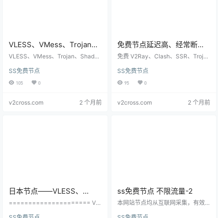
VLESS、VMess、Trojan、
免费节点延迟高、经常断开
SS 节点有什么区别？新手怎
是什么原因？怎么优化
VLESS、VMess、Trojan、Shado
免费 V2Ray、Clash、SSR、Trojan
么选
wsocks 节点区别和选择建议，适合
节点延迟高和频繁断开的原因，包
SS免费节点
SS免费节点
Clash、V2RayN、Nekoray、Shad
含线路拥塞、协议不匹配、DNS、
owrocket Android 用户快速判断协
客户端模式和本地网络排查。
105
0
95
0
议。
v2cross.com
2 个月前
v2cross.com
2 个月前
日本节点——VLESS、
ss免费节点 不限流量-2
Vmess、Trojan、Socks、
===================== VL
本网站节点均从互联网采集，有效
Trojan
ESS TCP TLS/XTLS-direct/XTLS-
期不定，但是网站会持续更新。 s
SS免费节点
SS免费节点