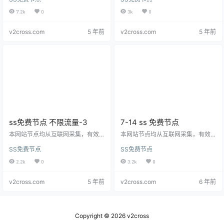
splice ===================
s://
eGNoYWNoYTIwLWlldGYtcG9
=== ---> 通用格式(VLESS+TCP+
seTEzMDU6dC5tZS9TU1JTVUI@
7.2k
0
3k
0
TLS/xtls-rprx-direct) vless://
056cf
ss-01.ssrsub.xyz
:8086?plugin=obf
02c-5258-4cfb-9d4f-936d0a871
s-local%3Bobfs%3Dhttp%3Bobfs
v2cross.com
5 年前
v2cross.com
5 年前
c75@jp2.v2cross.tk
:443?encrypt
-host%3Ddata.video.qiyi.com#v2
i…
cross.com ss://eGNoYWNoYTIw…
ss免费节点 不限流量-3
7-14 ss 免费节点
本网站节点均从互联网采集，有效
本网站节点均从互联网采集，有效
期不定，但是网站会持续更新。 s
期不定，但是网站会持续更新。 s
SS免费节点
SS免费节点
s://eGNoYWNoYTIwLWlldGYtcG9
s://YWVzLTI1Ni1jZmI6ZUlXMERua
seTEzMDU6dC5jbi9FR0pJeXJs@
zY5NDU0ZTZuU3d1c3B2OURtU
2.2k
0
3.2k
0
ss-18.ssrsub.xyz:29998?plugin=o
zIwMXRRMEQ@45.79.90.66:809
bfs-local%3Bobfs%3Dhttp%3Bob
9#v2cross.com ss://YWVzLTI1Ni1j
v2cross.com
5 年前
v2cross.com
6 年前
fs-host%3Ddata.video.qiyi.com#v
ZmI6ZUlXMERuazY5NDU0ZTZu
2cross.com ss://eGNoYWNoYT…
U3d1c3B2OURtUzIwMXRRMEQ
@104.237.154…
Copyright © 2026
v2cross