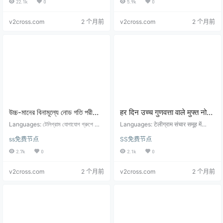
22.1k
0
5.9k
0
Stunden)
en- und Abonnementadresse: Hoc
عالية الجودة بسرعة في الوقت الفعلي
hwertige Knoten werden jeden Ta
كل يوم، ويتم تحديثها كل …
v2cross.com
2 个月前
v2cross.com
2 个月前
g in Echtze…
উচ্চ-মানের বিনামূল্যে নোড গতি পরীক্ষা
हर दिन उच्च गुणवत्ता वाले मुफ्त नोड
প্রতি দিন আপডেট (প্রতি 6 ঘন্টা
स्पीड परीक्षण अपडेट (हर 6 घंटे में
Languages: টেলিগ্রাম যোগাযোগ গ্রুপে যোগ
Languages: टेलीग्राम संचार समूह में
আপডেট করা হয়)
দিতে ক্লিক করুন: https://t.me/shadowr
अपडेट)
शामिल होने के लिए क्लिक करें: https://t.m
ss免费节点
SS免费节点
ocket_android ফ্রি নোড এবং সদস্যতা
e/shadowrocket_android निःशुल्क
ঠিকানা: উচ্চ-মানের নোডগুলি প্রতিদিন রিয়েল-টাইম
नोड और सदस्यता पता: उच्च-गुणवत्ता वाले
2.7k
0
2.1k
0
গতিতে আপডেট করা হয়, প্রতি 6 ঘণ্টায় আপড…
नोड्स को हर दिन वास्तविक समय की गति में
अपडेट किया ज…
v2cross.com
2 个月前
v2cross.com
2 个月前