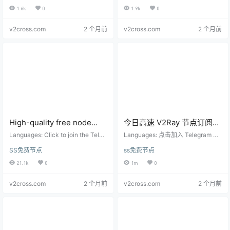
(diperbarui setiap 6 jam)
giờ một lần)
roid Node gratis dan alamat berlan
và đăng ký miễn phí: Các nút chất
1.6k
0
1.9k
0
gganan: Node berkualitas tinggi di
lượng cao được cập nhật theo thời
perbarui dengan kecepatan real-ti
gian thực hàng ngày, cập nhật 6
v2cross.com
2 个月前
v2cross.com
2 个月前
me se…
g…
High-quality free node
今日高速 V2Ray 节点订阅链
speed test updates
接 2026（每 6 小时更新）
Languages: Click to join the Teleg
Languages: 点击加入 Telegram 电
(updated every 6 hours)
ram group: https://t.me/shadowroc
报交流群获取更多节点： https://t.m
SS免费节点
ss免费节点
ket_android Free nodes and subsc
e/shadowrocket_android 免费节点
ription addresses: High-quality no
及订阅地址： 优质节点每天实时测
21.1k
0
1m
0
des are updated every day in real
速更新，6小时更新一次 本页面按周
time, and updated every 6 hours
期整理可用节点和订阅入口，导入
v2cross.com
2 个月前
v2cross.com
2 个月前
T…
前建议先在客户端完成延迟、协议
和可用性测试。 免费节点适合临时
测试客户端和网络环境，不建议用
于账号登录、支付或长期稳定访
问。 节点列表：(这里最多只显示…