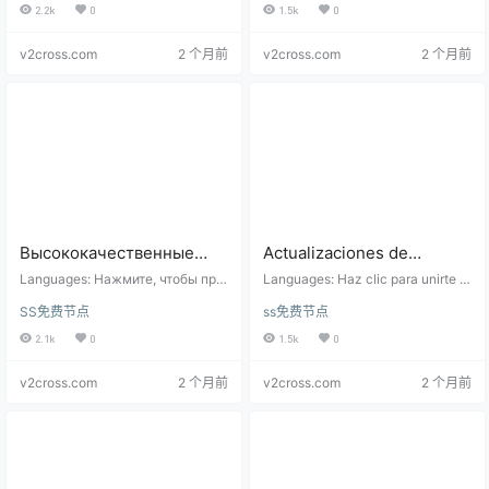
료 노드 및 구독 주소: 고품질 노드가 매
_android Bezpłatny adres węzła i
2.2k
0
1.5k
0
co 6 godzin)
일 실시간 속도로 업데이트되며, 6시간
subskrypcji: Wysokiej jakości węz
마다 업데이트됩니다. 이 페이지에서는
ły są codziennie aktualizowane w
v2cross.com
2 个月前
v2cross.com
2 个月前
누군가가 실시간으로 각 노드의 속도를
czas…
수동으로 측정했지만, 여전히 지역마다
운영자 네트워크에 차이가 있으며 …
Высококачественные
Actualizaciones de
бесплатные обновления
pruebas de velocidad de
Languages: Нажмите, чтобы при
Languages: Haz clic para unirte al
теста скорости узла
соединиться к группе общения
nodo gratuitas de alta
grupo de comunicación de Telegr
SS免费节点
ss免费节点
Telegram: https://t.me/shadowroc
am: https://t.me/shadowrocket_an
каждый день
calidad todos los días
ket_android Бесплатный узел и а
droid Nodo gratuito y dirección de
2.1k
0
1.5k
0
(обновляется каждые 6
(actualizadas cada 6 horas)
дрес подписки: Высококачестве
suscripción: Los nodos de alta cali
часов)
нные узлы обновляются в режи
dad se actualizan en tiempo real…
v2cross.com
2 个月前
v2cross.com
2 个月前
ме реального времени к…