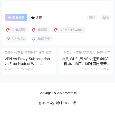
0
0
海报分享
收藏
DNS泄露
IP泄露
VPN Kill Switch
VPN安全
断线保护
免费VPN下载
实用教程
推荐
梯子
免费VPN下载
实用教程
推荐
梯子
VPN vs Proxy Subscription
公共 Wi-Fi 用 VPN 还安全吗？
vs Free Nodes: What
机场、酒店、咖啡馆网络安全
Beginners Should Choose for
检查清单
2026-5-16 19:54:54
2026-5-17 15:12:20
Stable Access
Copyright © 2026
v2cross
查询 92 次，耗时 1.6503 秒