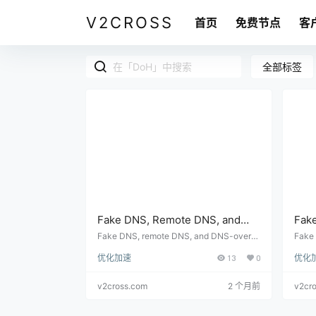
V2CROSS
首页
免费节点
客
全部标签
Fake DNS, Remote DNS, and
Fak
DoH in VPN or Proxy Clients:
么选
Fake DNS, remote DNS, and DNS-over-
Fak
HTTPS affect routing rules, leak protecti
客户
Technical Setup Guide
指南
优化加速
13
0
优化
on, domain matching, and compatibility in
不同 
VPN and proxy clients.
v2cross.com
2 个月前
v2cr