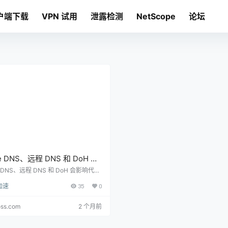
户端下载
VPN 试用
泄露检测
NetScope
论坛
e DNS、远程 DNS 和 DoH 怎
？代理客户端 DNS 技术配置
e DNS、远程 DNS 和 DoH 会影响代理
端的解析、分流和泄露风险。本文解释
加速
35
0
DNS 模式适合什么场景。
oss.com
2 个月前