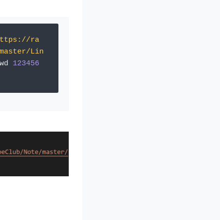
ttps://ra
master/Lin
wd 
123456