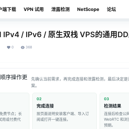
户端下载
VPN 试用
泄露检测
NetScope
论坛
IPv4 / IPv6 / 原生双栈 VPS的通用D
0
368
顺序操作更
先确认当前需求，再完成连接和泄露检测，最后决定是
案。
02
03
完成连接
检测结果
免费节点；长
按页面说明安装客户端、导入订
连接后检查公网 
 试用或付费代
阅或打开一键连接。
WebRTC 
预期。