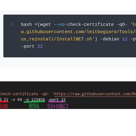
bash 
<(
wget 
--
no
-
check
-
certificate 
-
qO
-
'h
w.githubusercontent.com/leitbogioro/Tools/
ux_reinstall/InstallNET.sh'
)
-
debian 
11
-
p
-
port 
22