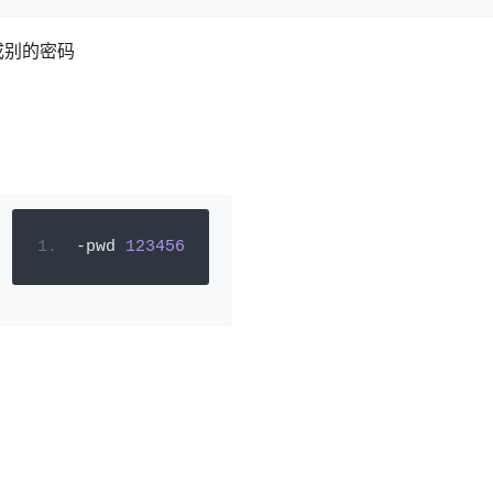
成别的密码
-
pwd 
123456