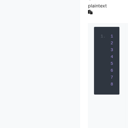
plaintext
1
2
3
4
5
6
7
8