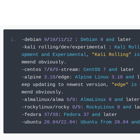
-
debian 
9
/
10
/
11
/
12
:
Debian
9
and
 later
-
kali rolling
/
dev
/
experimental 
:
Kali
Roll
opment
and
Experimental
,
"Kali Rolling"
is
mmend obviously
.
-
centos 
7
/
8
/
9
-
stream
:
CentOS
7
and
 later
-
alpine 
3.18
/
edge
:
Alpine
Linux
3.18
and
 l
eep updating to newest version
,
"edge"
is
 
mend obviously
.
-
almalinux
/
alma 
8
/
9
:
AlmaLinux
8
and
 later
-
rockylinux
/
rocky 
8
/
9
:
RockyLinux
8
and
 la
-
fedora 
37
/
38
:
Fedora
37
and
 later
-
ubuntu 
20.04
/
22.04
:
Ubuntu
from
20.04
and