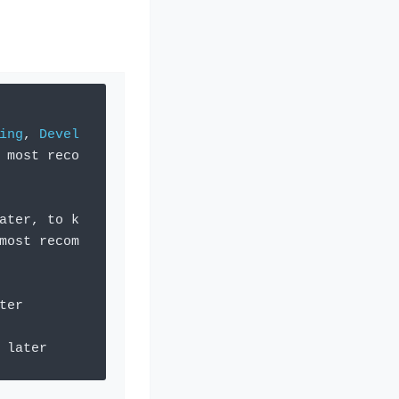
ing
,
Devel
 most reco
ater
,
 to k
most recom
ter
 later