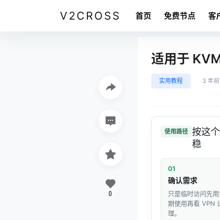
V2CROSS
首页
免费节点
客
适用于 KVM 
实用教程
3 年前
按这个
使用路径
稳
01
确认需求
0
只是临时访问先用
期使用再看 VPN
理。