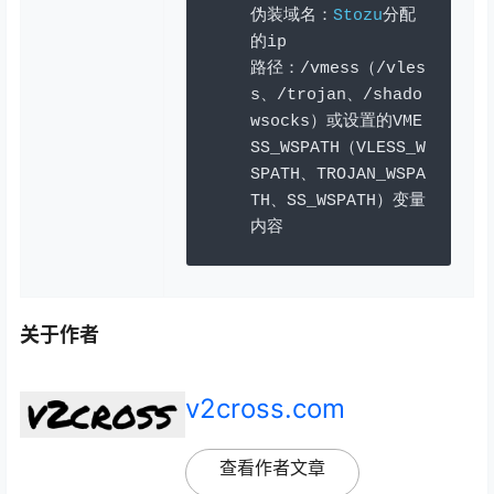
伪装域名：
Stozu
分配
的
ip
路径：/
vmess
（/
vles
s
、/
trojan
、/
shado
wsocks
）或设置的
VME
SS_WSPATH
（
VLESS_W
SPATH
、
TROJAN_WSPA
TH
、
SS_WSPATH
）变量
内容
关于作者
v2cross.com
查看作者文章