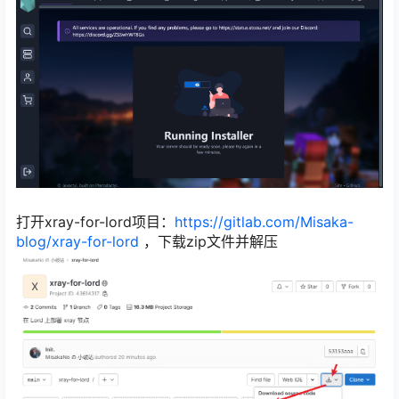
打开xray-for-lord项目：
https://gitlab.com/Misaka-
blog/xray-for-lord
，下载zip文件并解压