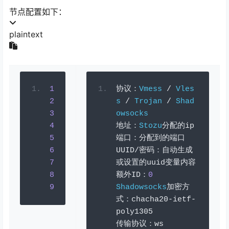
节点配置如下：
plaintext
1
协议：
Vmess
/
Vles
2
s
/
Trojan
/
Shad
3
owsocks
4
地址：
Stozu
分配的
ip
5
端口：分配到的端口
6
UUID
/密码：自动生成
7
或设置的
uuid
变量内容
8
额外
ID
：
0
9
Shadowsocks
加密方
式：
chacha20
-
ietf
-
poly1305
传输协议：
ws