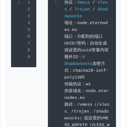
1
协议：
Vmess
/
Vles
2
s
/
Trojan
/
Shad
3
owsocks
4
地址：
node
.
eternod
5
es
.
eu
6
端口：分配到的端口
7
UUID
/密码：自动生成
8
或设置的
uuid
变量内容
9
额外
ID
：
0
Shadowsocks
加密方
式：
chacha20
-
ietf
-
poly1305
传输协议：
ws
伪装域名：
node
.
eter
nodes
.
eu
路径：/
vmess
（/
vles
s
、/
trojan
、/
shado
wsocks
）或设置的
VME
SS_WSPATH
（
VLESS_W