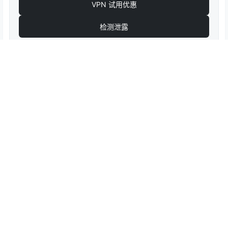
VPN 试用优惠
检测泄露
0
0
海报分享
收藏
技术研究
技术研究
技术研究
获取 ChromeGo 翻墙工具包的
在Stozu上部署xray节点
Hysteria 2 节点，并在各大平
台客户端使用节点
2023-7-4 19:59:52
2023-7-13 7:26:07
Copyright © 2026
v2cross