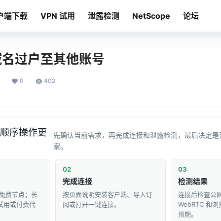
户端下载
VPN 试用
泄露检测
NetScope
论坛
g 域名过户至其他账号
0
402
顺序操作更
先确认当前需求，再完成连接和泄露检测，最后决定是
案。
02
03
完成连接
检测结果
免费节点；长
按页面说明安装客户端、导入订
连接后检查公网 
 试用或付费代
阅或打开一键连接。
WebRTC 
预期。