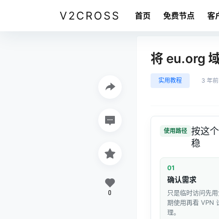
V2CROSS
首页
免费节点
客
将 eu.or
实用教程
3 年前
按这个
使用路径
稳
01
确认需求
0
只是临时访问先用
期使用再看 VPN
理。