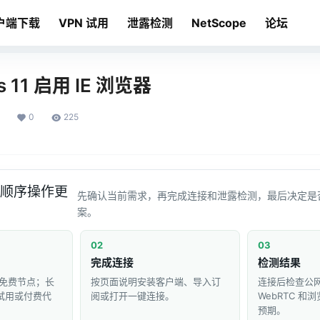
户端下载
VPN 试用
泄露检测
NetScope
论坛
s 11 启用 IE 浏览器
0
225
顺序操作更
先确认当前需求，再完成连接和泄露检测，最后决定是
案。
02
03
完成连接
检测结果
免费节点；长
按页面说明安装客户端、导入订
连接后检查公网 
 试用或付费代
阅或打开一键连接。
WebRTC 
预期。