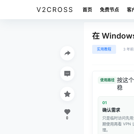
V2CROSS
首页
免费节点
客
在 Window
实用教程
3 年前
按这个
使用路径
稳
01
确认需求
0
只是临时访问先用
期使用再看 VPN
理。