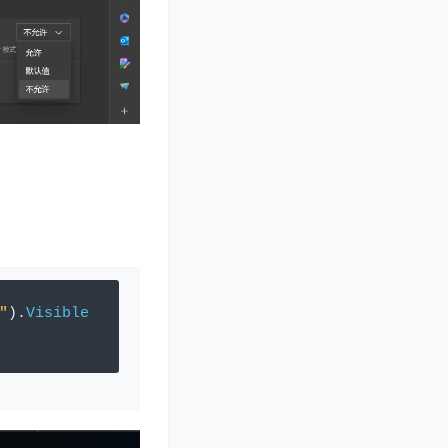
"
).
Visible