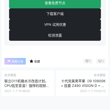
查看免费节点
下载客户端
VPN 试用优惠
检测泄露
0
0
海报分享
收藏
技术教程
技术教程
联立O11机箱水冷改造计划，
十代完美黑苹果（I9 10900K
CPU低至室温！强悍的视频剪
+ 技嘉 Z490 VISION D + RX
辑主机
5700XT），MacOS Big Sur
2021-1-7 14:58:50
2021-1-7 15:00:12
官方正式版引导安装。雷电3
接口支持热拔插，休眠唤醒全
部正常。