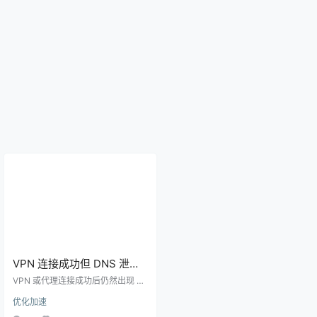
VPN 连接成功但 DNS 泄露
怎么办？检测和修复步骤
VPN 或代理连接成功后仍然出现 D
NS 泄露的原因和修复方法，覆盖浏
优化加速
览器安全 DNS、系统私有 DNS、规
则分流和全局模式。