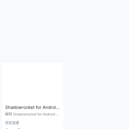
Shadowrocket for Android
后台运行不稳定怎么办？
解释 Shadowrocket for Android 在
VpnService、保活和电池策
后台断开、被系统清理、锁屏后失
优化加速
效的原因，覆盖 VpnService、Andr
略技术指南
oid 电池优化、网络切换和保活设