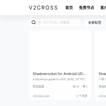
V2CROSS
首页
免费节点
客
全部标签
Shadowrocket for Android UDP
Sha
and QUIC Setup: Games, Voice
和 
A technical guide to UDP, QUIC, HTTP/3,
介绍 S
games, voice calls, and video app compa
QUI
Calls, Video Apps, and HTTP/3
话和
优化加速
69
0
优化
tibility in Shadowrocket for Android proxy
容性
setups.
发或
v2cross.com
2 个月前
v2cr