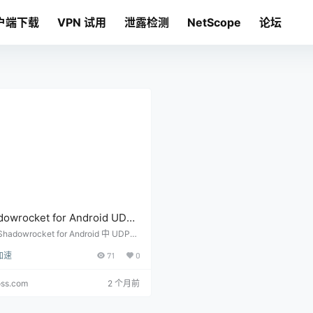
户端下载
VPN 试用
泄露检测
NetScope
论坛
dowrocket for Android UDP
QUIC 怎么设置？游戏、视频通
hadowrocket for Android 中 UDP、
C、HTTP/3 和游戏语音视频通话的兼
 HTTP/3 兼容性排查
加速
71
0
问题，帮助判断是否需要开启 UDP 转
调整规则。
oss.com
2 个月前