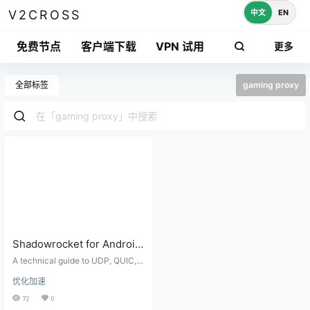
中文
EN
V2CROSS
免费节点
客户端下载
VPN 试用
更多
全部标签
gaming proxy
Shadowrocket for Android
UDP and QUIC Setup:
A technical guide to UDP, QUIC, H
Games, Voice Calls, Video
TTP/3, games, voice calls, and vi
优化加速
deo app compatibility in Shadowr
Apps, and HTTP/3
ocket for Android proxy setups.
72
0