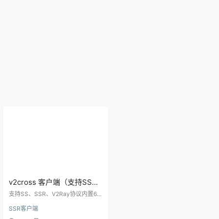
v2cross 客户端（支持SS、
SSR、V2Ray协议，内置
支持SS、SSR、V2Ray协议内置60
60+全球免费节点）
+全球免费节点 Google Play下载地
SSR客户端
址 本地下载地址（根据APP编译架
构下载） arm64-v8a armeabi-v7a