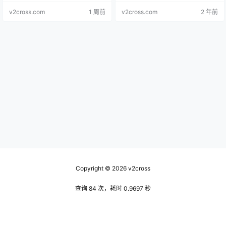
适用人群、使用步骤和数据边界。
T网站 ?? Chatsonic ?? craft ?‍♂️??
v2cross.com
1 周前
v2cross.com
2 年前
Vondy ??cursor（GPT4.0） ?‍♀️??
Poe（GPT4.0） ?‍♀️? Rytr ?‍♀️✅?…
Copyright © 2026
v2cross
查询 84 次，耗时 0.9697 秒