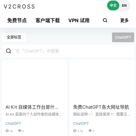
中文
EN
V2CROSS
免费节点
客户端下载
VPN 试用
更多
全部标签
ChatGPT
AI Kit 自媒体工作台是什
免费ChatGPT各大网址导航
么？AI 选题、写作、排期与
AI Kit 是面向个人创作者的自媒体工
图标说明 ✅：直接使用 ?：需要注册
复盘完整指南
作台，把 AI 选题、写作、内容日
登录 ?‍♀️：小魔仙的魔法 ?‍♂️：加载
ChatGPT
ChatGPT
历、发布排期和数据复盘连接为一
速度可能偏慢 ?：使用的 ChatGTP
套流程，并提供 Prompt、Notion 与
官方接口 ?：有使用限制 ? ChatGP
36
0
4.7k
0
Excel 模板。本文介绍功能、价格、
T手机版 ?‍✅ ChatOn ⭐ 替代ChatGP