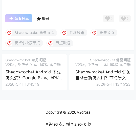
0
0
海报分享
收藏
Shadowrocket免费节点
代理线路
免费节点
安卓小火箭节点
节点测速
Shadowrocket 常见问题
Shadowrocket 常见问题
V2Ray 免费节点
实用教程
客户端
V2Ray 免费节点
实用教程
客户端
Shadowrocket Android 下载
Shadowrocket Android 订阅
怎么选？Google Play、APK
自动更新怎么用？节点导入和
和安全检查
刷新教程
2026-5-11 13:45:19
2026-5-11 13:45:23
Copyright © 2026
v2cross
查询 93 次，耗时 2.9540 秒