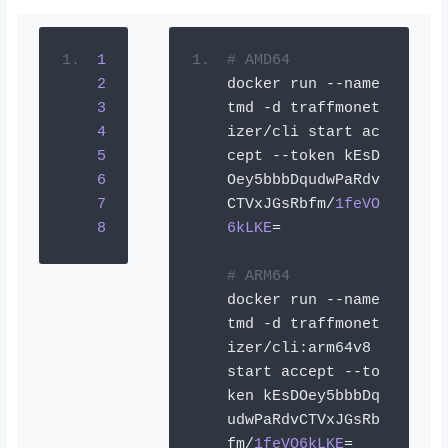
1
# 
AMD64
2
docker run 
--
name 
3
tmd 
-
d traffmonet
4
izer
/
cli start ac
5
cept 
--
token kEsD
6
Oey5bbbDqudwPaRdv
7
CTVxJGsRbfm
/
1feVO
8
6kLKE
=
# 
ARM64
docker run 
--
name 
tmd 
-
d traffmonet
izer
/
cli
:
arm64v8 
start accept 
--
to
ken kEsDOey5bbbDq
udwPaRdvCTVxJGsRb
fm
/
1feVO6kLKE
=