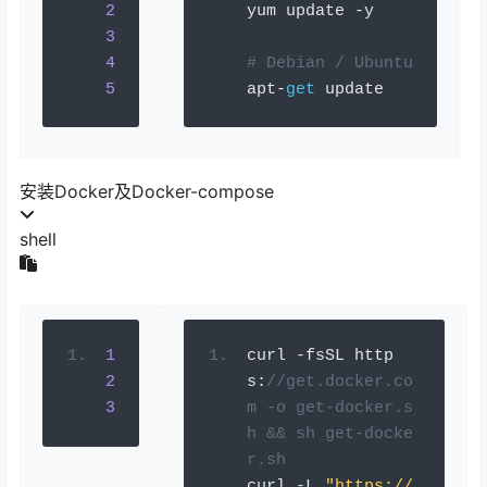
2
yum update 
-
y
3
4
# 
Debian / Ubuntu
5
apt
-
get
 update
安装Docker及Docker-compose
shell
1
curl 
-
fsSL http
2
s
:
//get.docker.co
3
m -o get-docker.s
h && sh get-docke
r.sh
curl 
-
L 
"https://