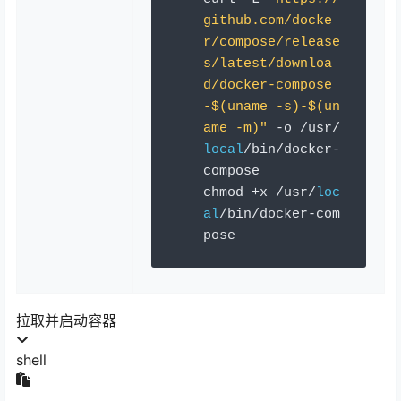
github.com/docke
r/compose/release
s/latest/downloa
d/docker-compose
-$(uname -s)-$(un
ame -m)"
-
o 
/
usr
/
local
/
bin
/
docker
-
compose 
chmod 
+
x 
/
usr
/
loc
al
/
bin
/
docker
-
com
pose
拉取并启动容器
shell