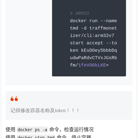
# 
ARM32
docker run 
--
name 
tmd 
-
d traffmonet
izer
/
cli
:
arm32v7 
start accept 
--
to
ken kEsDOey5bbbDq
udwPaRdvCTVxJGsRb
fm
/
1feVO6kLKE
=
记得修改容器名称及token！！！
使用
命令，检查运行情况
docker ps -a
使用
命令，停止容器
docker stop tmd