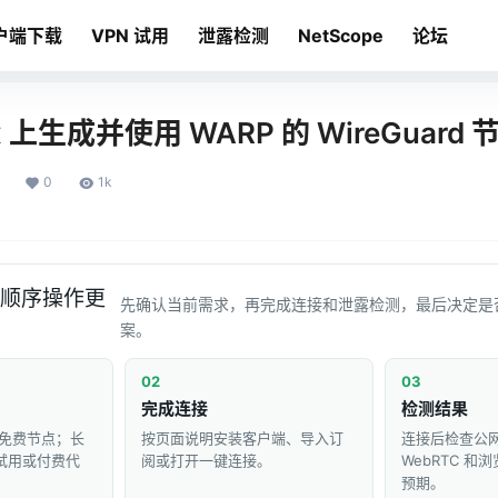
户端下载
VPN 试用
泄露检测
NetScope
论坛
x 上生成并使用 WARP 的 WireGuard 
0
1k
顺序操作更
先确认当前需求，再完成连接和泄露检测，最后决定是
案。
02
03
完成连接
检测结果
免费节点；长
按页面说明安装客户端、导入订
连接后检查公网 
 试用或付费代
阅或打开一键连接。
WebRTC 
预期。