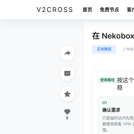
V2CROSS
首页
免费节点
客
在 Nekobo
实用教程
2 年前
按这个
使用路径
稳
01
确认需求
0
只是临时访问先用
期使用再看 VPN
理。