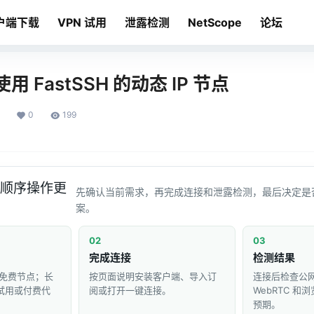
户端下载
VPN 试用
泄露检测
NetScope
论坛
 FastSSH 的动态 IP 节点
0
199
顺序操作更
先确认当前需求，再完成连接和泄露检测，最后决定是
案。
02
03
完成连接
检测结果
免费节点；长
按页面说明安装客户端、导入订
连接后检查公网 
 试用或付费代
阅或打开一键连接。
WebRTC 
预期。