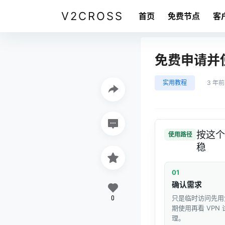
V2CROSS
首页
免费节点
客
免费申请并使用
实用教程
3 年前
按这个
使用路径
稳
01
确认需求
0
只是临时访问先用
期使用再看 VPN
理。