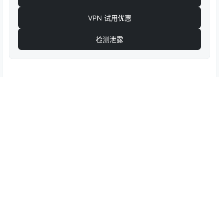
VPN 试用优惠
检测泄露
0
0
海报分享
收藏
V2ray搭建
V2Ray搭建
V2Ray搭建
V2ray Linux客户端v2rayA下
V2Ray H2+TLS 一键安装脚本
载安装及使用教程 支持
基于Caddy/自动搭建伪装网
VMess/VLESS/SS/SSR/Troja
站/SSL证书续期
2021-4-24 20:36:31
2021-6-17 11:54:51
n/PingTunnel
Copyright © 2026
v2cross