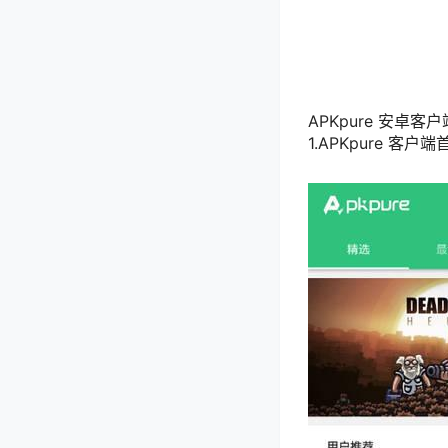
APKpure 安卓客
1.APKpure 客