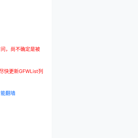
以访问，尚不确定是被
尽快更新GFWList列
r智能翻墙