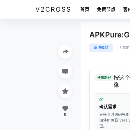
V2CROSS
首页
免费节点
客
APKPure
周边教程
5 年前
按这个
使用路径
稳
01
确认需求
0
只是临时访问先用
期使用再看 VPN
理。