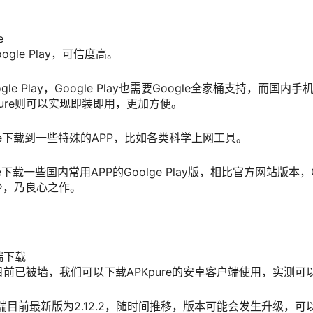
e
ogle Play，可信度高。
gle Play，Google Play也需要Google全家桶支持，而国
pure则可以实现即装即用，更加方便。
ure下载到一些特殊的APP，比如各类科学上网工具。
re下载一些国内常用APP的Goolge Play版，相比官方网站版本，Goo
少，乃良心之作。
端下载
网站目前已被墙，我们可以下载APKpure的安卓客户端使用，实测
客户端目前最新版为2.12.2，随时间推移，版本可能会发生升级，