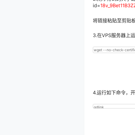
id=
18v_9Bet11B3
将链接粘贴至剪贴板
3.在VPS服务器
1
wget
--
no
-
c
mod
a
+
x
/
usr
4.运行如下命令，
1
gdlink
'18v_