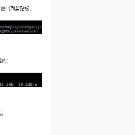
动复制到剪贴板。
观的：
名。