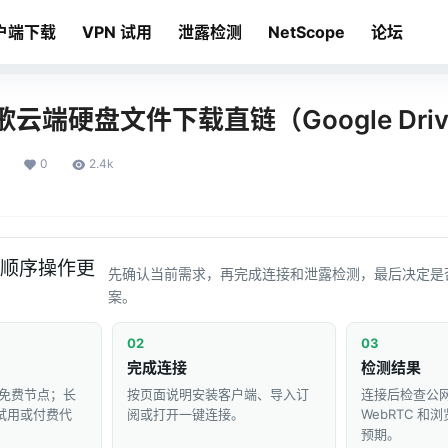
户端下载
VPN 试用
泄露检测
NetScope
论坛
云端硬盘文件下载直链（Google Driv
0
2.4k
顺序操作更
先确认当前需求，再完成连接和泄露检测，最后决定是
案。
02
03
完成连接
检测结果
免费节点；长
按页面说明安装客户端、导入订
连接后检查公网 
 试用或付费代
阅或打开一键连接。
WebRTC 
预期。