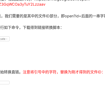
ZZ3GqWCOa3yTuY2Lzzaav
，我们需要的是其中的文件ID部分，即open?id=后面的一串字
上运行如下命令，下载得到链接转换脚本：
heck
-
certificate
-
qO
/
usr
/
local
/
bin
/
gdlink
'https://moeclub.org/attachment/LinuxS
/
local
/
bin
/
gdlink
开始转换直链。
注意将引号中的字符，替换为刚才得到的文件ID
9Bet11B3ZZ3GqWCOa3yTuY2Lzzaav'