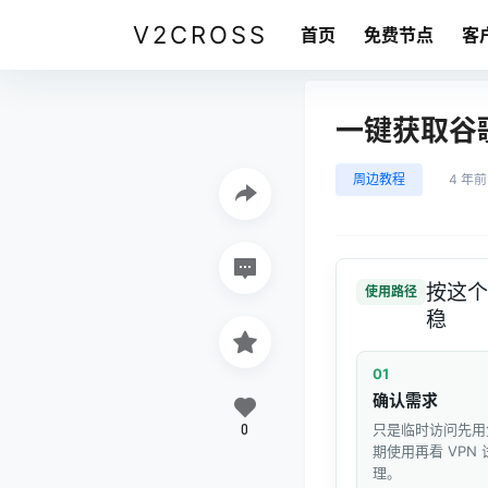
V2CROSS
首页
免费节点
客
一键获取谷歌
周边教程
4 年前
按这个
使用路径
稳
01
确认需求
0
只是临时访问先用
期使用再看 VPN
理。