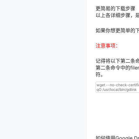
更简易的下载步骤
以上各详细步骤，
如果你想更简单的下
注意事项：
记得将以下第二条命
第二条命令中的fi
符。
1
wget
--
no
-
c
2
mod
a
+
x
/
us
gdlink
'18v
如何使用Google 