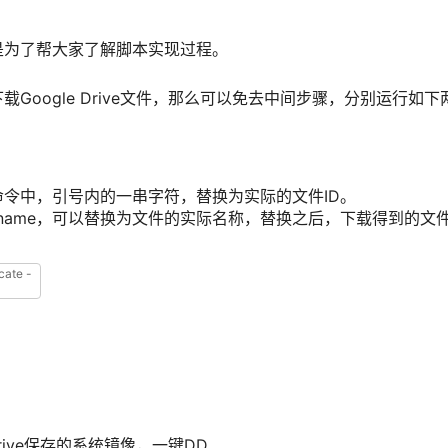
是为了帮大家了解脚本实现过程。
载Google Drive文件，那么可以免去中间步骤，分别运行如
令中，引号内的一串字符，替换为实际的文件ID。
lename，可以替换为文件的实际名称，替换之后，下载得到的文
heck
-
certificate
-
qO
/
usr
/
local
/
bin
/
gdlink
'https://moeclub.org/attachment/LinuxS
r
/
local
/
bin
/
gdlink
_9Bet11B3ZZ3GqWCOa3yTuY2Lzzaav'
|
xargs
-
n1
wget
-
c
-
O
.
/
filename
Drive保存的系统镜像，一键DD