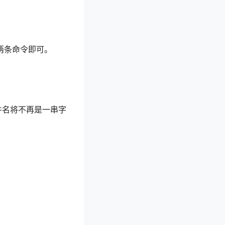
下两条命令即可。
件名将不再是一串字
hell/gdlink.sh'
&&
ch