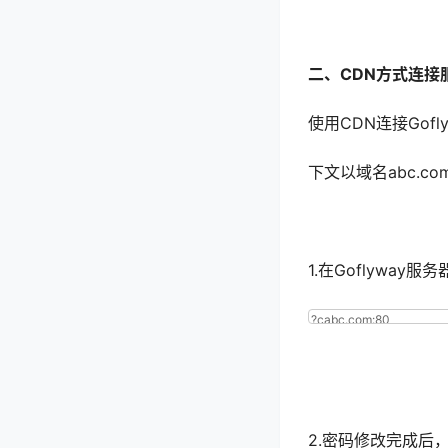
二、CDN方式连接
使用CDN连接Gof
下文以域名abc.
1.在Goflywa
1
?
cabc
.
com
:
8
2.密码修改完成后，