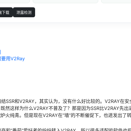
端下载
泄露检测
别
要用V2Ray
结SSR和V2RAY，其实认为，没有什么好比较的。V2RAY在
。既然这样为什么V2RAY不普及了？那是因为SSR比V2RAY先
配炉火纯青。但是现在V2RAY在“墙”的不断催促下，也迸发出了
商和“番茄”爱好者的纷纷转入V2RAY，所以很多适配的软件也挺