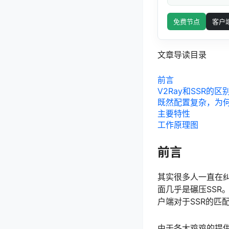
免费节点
客户
文章导读目录
前言
V2Ray和SSR的区
既然配置复杂，为何
主要特性
工作原理图
前言
其实很多人一直在纠
面几乎是碾压SSR
户端对于SSR的匹
由于各大鸡鸡的提供