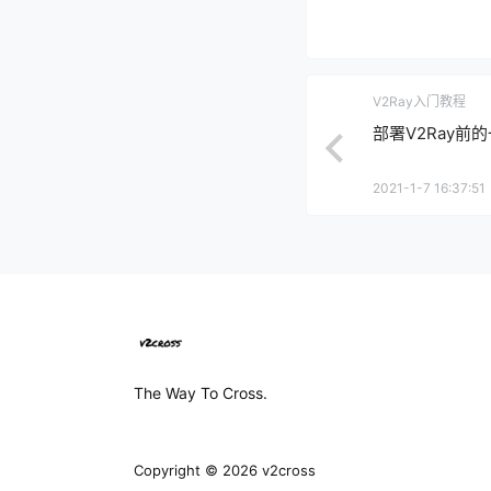
V2Ray入门教程
部署V2Ray前
2021-1-7 16:37:51
The Way To Cross.
Copyright © 2026
v2cross