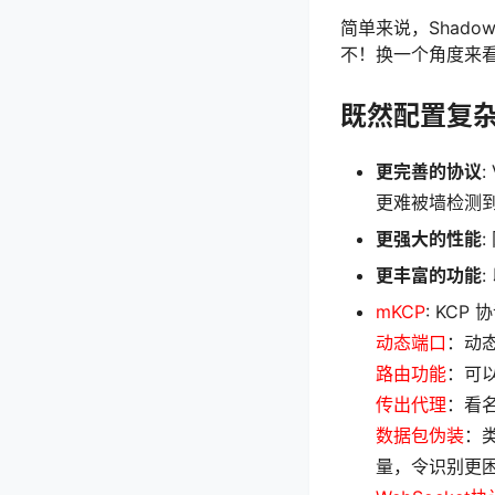
简单来说，Shadow
不！换一个角度来看，
既然配置复杂
更完善的协议
更难被墙检测
更强大的性能
更丰富的功能
:
mKCP
: KCP
动态端口
：动
路由功能
：可
传出代理
：看
数据包伪装
：类
量，令识别更