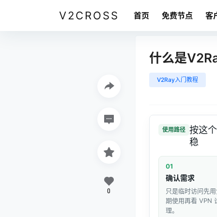
V2CROSS
首页
免费节点
客
什么是V2R
V2Ray入门教程
按这个
使用路径
稳
01
确认需求
0
只是临时访问先用
期使用再看 VPN
理。