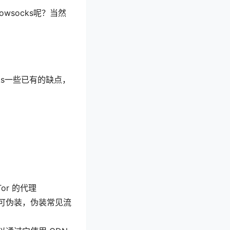
owsocks呢？当然
cks一些已有的缺点，
r 的代理
据包也可伪装，伪装常见流