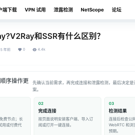
户端下载
VPN 试用
泄露检测
NetScope
论坛
ay?V2Ray和SSR有什么区别？
0
4.4k
5 年前
顺序操作更
先确认当前需求，再完成连接和泄露检测，最后决定是
案。
02
03
完成连接
检测结果
免费节点；长
按页面说明安装客户端、导入订
连接后检查公网 
 试用或付费代
阅或打开一键连接。
WebRTC 
预期。