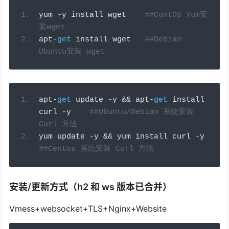
yum 
-
y install wget    
##ContOS Yum安
装wget
apt
-
get
 install wget   
##Debian 
Ubuntu安装 wget
apt
-
get
 update 
-
y 
&&
 apt
-
get
 install 
curl 
-
y    
##Ubuntu/Debian 系统安装 
Curl 方法
yum update 
-
y 
&&
 yum install curl 
-
y    
##Centos 系统安装 Curl 方法
安装/更新方式（h2 和 ws 版本已合并）
Vmess+websocket+TLS+Nginx+Website