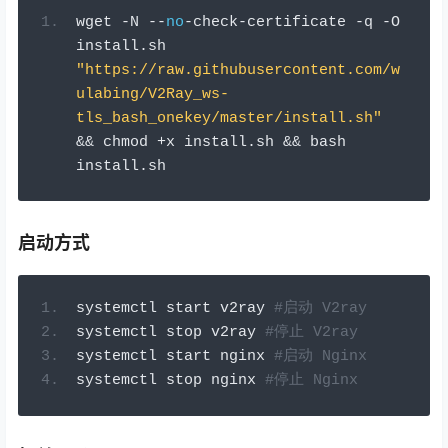
wget 
-
N 
--
no
-
check
-
certificate 
-
q 
-
O 
install
.
sh 
"https://raw.githubusercontent.com/w
ulabing/V2Ray_ws-
tls_bash_onekey/master/install.sh"
&&
 chmod 
+
x install
.
sh 
&&
 bash 
install
.
sh
启动方式
systemctl start v2ray 
#启动 V2ray 
systemctl stop v2ray 
#停止 V2ray 
systemctl start nginx 
#启动 Nginx 
systemctl stop nginx 
#停止 Nginx 