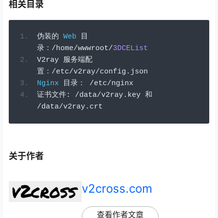
相关目录
伪装的
Web
目
录：/
home
/
wwwroot
/
3DCEList
V2ray 
服务端配
置：/
etc
/
v2ray
/
config
.
json
Nginx
目录：
/
etc
/
nginx
证书文件:
/
data
/
v2ray
.
key 
和
/
data
/
v2ray
.
crt
关于作者
v2cross.com
查看作者文章