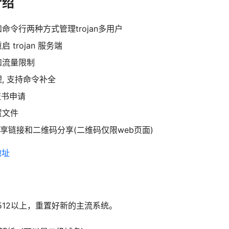
介绍
命令行两种方式管理trojan多用户
重启 trojan 服务端
和流量限制
, 支持命令补全
h证书申请
置文件
://分享链接和二维码分享(二维码仅限web页面)
地址
存512以上，重置好新的主流系统。