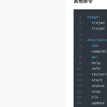
其他命令
Usage
:
  trojan 
  trojan 
Available
add
  comple
del
  help  
  info  
  restar
  start 
  status
  stop  
  tls   
  update