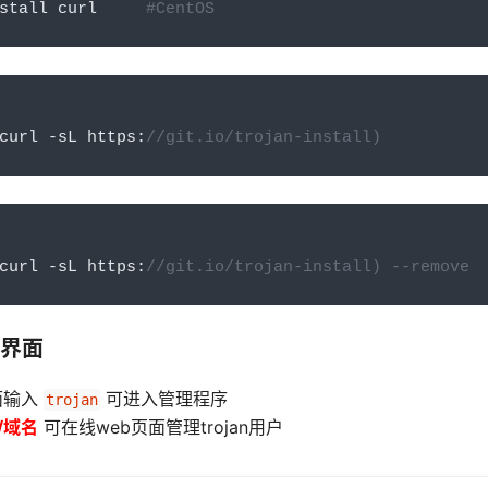
stall curl     
#CentOS
curl 
-
sL https
:
//git.io/trojan-install)
curl 
-
sL https
:
//git.io/trojan-install) --remove
界面
面输入
可进入管理程序
trojan
//域名
可在线web页面管理trojan用户