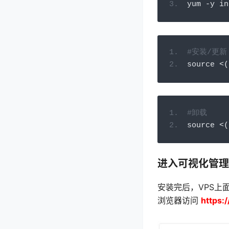
yum 
-
y in
#安装/更新
source 
<(
#卸载
source 
<(
进入可视化管理
安装完后，VPS上
浏览器访问
https: