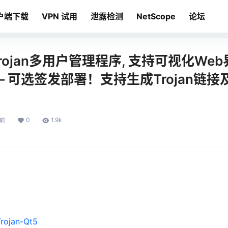
户端下载
VPN 试用
泄露检测
NetScope
论坛
Trojan多用户管理程序, 支持可视化We
– 可选签发部署！支持生成Trojan链
0
1.9k
年前
ojan-Qt5