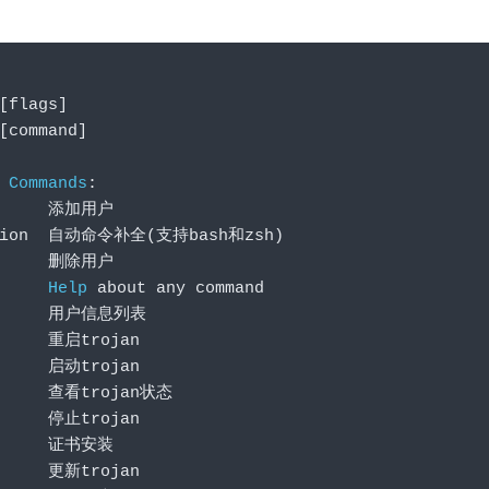
[
flags
]
[
command
]
Commands
:
添加用户
tion  
自动命令补全(支持
bash
和
zsh
)
删除用户
      
Help
 about any command
      
用户信息列表
t     
重启
trojan
      
启动
trojan
      
查看
trojan
状态
      
停止
trojan
      
证书安装
      
更新
trojan