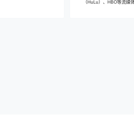
（HuLu）、HBO等流
DNS分流！VPS解锁流媒体