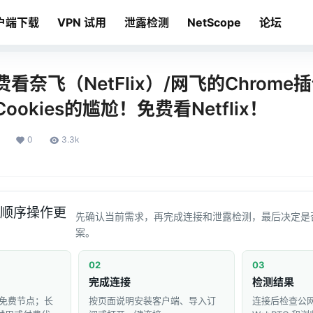
户端下载
VPN 试用
泄露检测
NetScope
论坛
看奈飞（NetFlix）/网飞的Chrom
okies的尴尬！免费看Netflix！
0
3.3k
顺序操作更
先确认当前需求，再完成连接和泄露检测，最后决定是
案。
02
03
完成连接
检测结果
免费节点；长
按页面说明安装客户端、导入订
连接后检查公网 