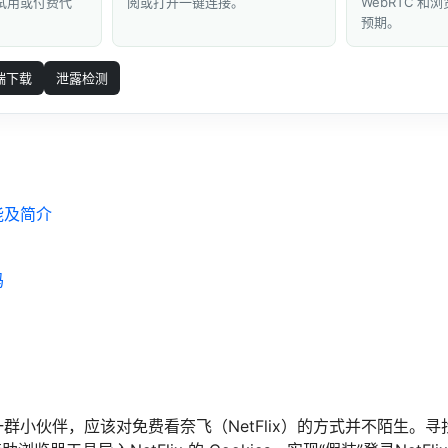
 试用或付费代
阅或打开一键连接。
WebRTC 
预期。
端下载
泄露检测
能及简介
码
群小伙伴，应该对免费看奈飞（NetFlix）的方式并不陌生。