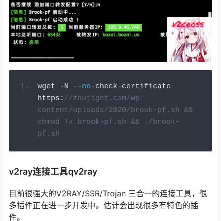
wget 
-
N 
--
no
-
check
-
certificate 
https
:
//zhujiget.com/wp-
content/uploads/2020/brook-pf.sh && 
chmod +x brook-pf.sh && ./brook-
pf.sh
v2ray连接工具qv2ray
目前很强大的V2RAY/SSR/Trojan 三合一的连接工具，很
多插件正在进一步开发中。估计会出现很多有特色的插
件。