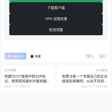
下载客户端
VPN 试用优惠
检测泄露
0
0
海报分享
收藏
技术教程
技术教程
构建GOST隧道中转SSR协
免费注册一个专属自己的企业
议，使用高性能BGP服务器带
级域名邮箱吧，从此不在担心
你展翅高飞！
邮箱不够用！
2021-1-7 15:54:15
2021-1-7 15:54:50