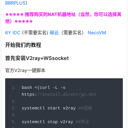
BBRPLUS
）
※※※※※ 推荐购买的NAT机器地址（当然，你可以选择其
他）※※※※※
6Y IDC
(不需要实名)
碳云
（需要实名）
NecoVM
开始我们的教程
首先安装V2ray+WSsocket
官方V2ray一键脚本
bash 
<(
curl 
-
L 
-
s 
https
:
//install.direct/go.sh)
systemctl start v2ray 
##启动
systemctl stop v2ray 
##停止