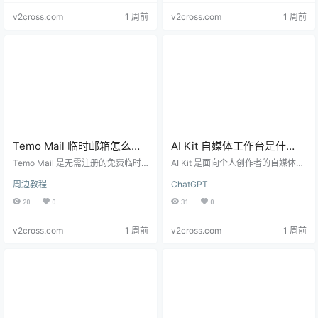
口，适合合规的 AI 工具、SaaS、网
果。本文介绍功能、价格、流程、
v2cross.com
1 周前
v2cross.com
1 周前
络工具、开发者产品与数字服务。
权限和适用场景。
Temo Mail 临时邮箱怎么
AI Kit 自媒体工作台是什
用？24 小时收件与验证码完
么？AI 选题、写作、排期与
Temo Mail 是无需注册的免费临时
AI Kit 是面向个人创作者的自媒体工
整指南
邮箱，可在当前浏览器会话中保留
复盘完整指南
作台，把 AI 选题、写作、内容日
周边教程
ChatGPT
地址并接收验证码，访客邮件保存 2
历、发布排期和数据复盘连接为一
4 小时。本文完整介绍使用步骤、适
套流程，并提供 Prompt、Notion 与
20
0
31
0
用场景、收件排查、隐私边界和账
Excel 模板。本文介绍功能、价格、
号找回风险。
适用人群、使用步骤和数据边界。
v2cross.com
1 周前
v2cross.com
1 周前