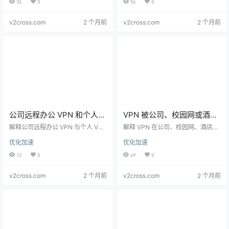
36
0
56
0
s, DNS, TLS, and policy boundarie
兼容性风险。
s.
v2cross.com
2 个月前
v2cross.com
2 个月前
公司远程办公 VPN 和个人
VPN 被公司、校园网或酒店
VPN 有什么区别？Split
网络限制怎么办？端口、协
解释公司远程办公 VPN 与个人 VPN
解释 VPN 在公司、校园网、酒店网
DNS、MFA 和内网访问技术
的区别，覆盖 Split DNS、MFA、多
议和防火墙排查指南
络中被限制的常见原因，包括端口
优化加速
优化加速
因素认证、内网路由、设备合规和
封锁、UDP 阻断、协议识别、防火
解释
安全边界。
墙策略和合规排查方法。
12
0
69
0
v2cross.com
2 个月前
v2cross.com
2 个月前