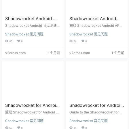
Shadowrocket Android 测
Shadowrocket Android
速全部失败怎么办？先查网
APK 架构怎么选？arm64-
Shadowrocket Android 节点测速全
解释 Shadowrocket Android APK
络、DNS 和订阅
部失败时，不要马上删除节点，先
v8a、armeabi-v7a、
架构选择方法：大多数手机选 arm6
Shadowrocket 常见问题
Shadowrocket 常见问题
检查本机网络、测速目标、DNS、
4-v8a，老设备看 armeabi-v7a，
x86_64 下载前检查
订阅有效性和节点可用性。
模拟器再考虑 x86_64 或 x86。
85
0
56
0
v2cross.com
1 个月前
v2cross.com
1 个月前
Shadowrocket for Android
Shadowrocket for Android
官网文档怎么用？从下载到
Official Site: Download,
整理 Shadowrocket for Android 官
Guide to the Shadowrocket for An
节点导入的阅读顺序
网、中文文档和站内教程的阅读顺
Docs, and Language Entry
droid official website, including En
Shadowrocket 常见问题
Shadowrocket 常见问题
序，帮助安卓用户先确认下载来
glish and Chinese entry pages, do
Guide
源，再导入节点、测速和排查连接
wnload checks, docs, changelog,
57
0
45
0