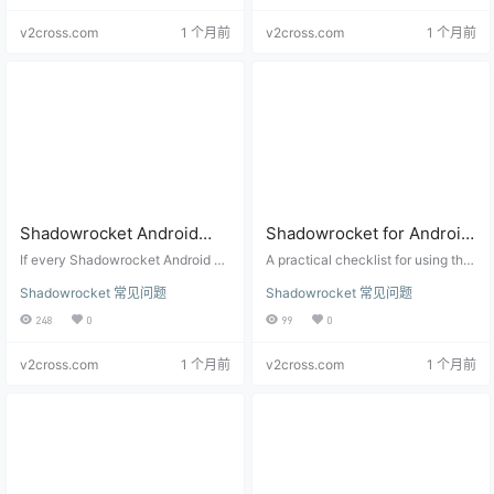
v2cross.com
1 个月前
v2cross.com
1 个月前
Shadowrocket Android
Shadowrocket for Android
Speed Tests All Failed:
Official Download
If every Shadowrocket Android no
A practical checklist for using the
What to Check Before
de speed test fails, check local int
Checklist: APK,
Shadowrocket for Android official
Shadowrocket 常见问题
Shadowrocket 常见问题
ernet, test target, DNS, subscriptio
site: verify Android focus, APK arc
Deleting Nodes
Checksums, and Docs
n freshness, and node availability
hitecture, checksums, documenta
248
0
99
0
before deleting all nodes.
tion, and VPN permission before i
mporting nodes.
v2cross.com
1 个月前
v2cross.com
1 个月前