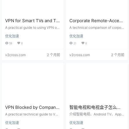
VPN for Smart TVs and TV
Corporate Remote-Access
Boxes: Router VPN,
VPN vs Personal VPN:
A practical guide to using VPN on
A technical comparison of corpora
Shared Hotspot, Smart
Smart TVs, Android TV, Apple TV,
Split DNS, MFA, Internal
te remote-access VPN and perso
优化加速
优化加速
and TV boxes when native VPN a
nal VPN services, covering Split D
DNS, and Streaming
Routes, and Security
pps are unavailable, including rout
NS, MFA, internal routes, device c
58
0
21
0
Compatibility
Boundaries
er VPN, shared hotspot, and Smart
ompliance, and security boundari
DNS options.
es.
v2cross.com
2 个月前
v2cross.com
2 个月前
VPN Blocked by Company,
智能电视和电视盒子怎么用
Campus, or Hotel Wi-Fi?
VPN？无法安装客户端时的
A practical technical guide to VPN
介绍智能电视、Android TV、Apple
Ports, Protocols, and
failures on company, campus, hot
路由器、热点和 Smart DNS
TV 和电视盒子无法安装 VPN 客户
优化加速
优化加速
el, and airport networks, covering
端时的可行方案，包括路由器 VP
Firewall Checks
方案
captive portals, UDP blocks, port
N、电脑共享热点、Smart DNS 和