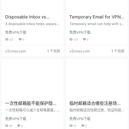
Disposable Inbox vs
Temporary Email for VPN
Primary Email: When to
Trials: Verification Codes,
A disposable inbox helps separate
Temporary email can help with sh
Use Temporary Email with
test accounts from your real identi
Privacy, and Account
ort VPN trials and verification cod
免费VPN下载
免费VPN下载
ty. This guide explains when to us
es, but it should not be used for lo
VPN and Proxy Testing
Safety Checklist
e temporary email, when to use a
ng-term subscriptions, banking, s
621
0
210
0
primary inbox, and how VPN/prox
chool, or payment accounts.
y testing changes risk.
v2cross.com
1 个月前
v2cross.com
1 个月前
一次性邮箱能不能保护隐
临时邮箱适合哪些注册场
私？临时邮箱、VPN 和账号
景？VPN 试用、验证码和主
一次性邮箱可以减少主邮箱暴露，
临时邮箱适合短期注册、验证码接
风控的边界
但不能替代 VPN、DNS 泄露检测和
邮箱保护清单
收、工具测试和降低主邮箱暴露，
免费VPN下载
免费VPN下载
账号安全策略。本文解释临时邮箱
但不适合银行、学校、支付和长期
在注册、验证码、试用和风控场景
账号。本文用 VPN 试用和隐私检测
95
0
71
0
中的正确边界。
场景说明使用边界。