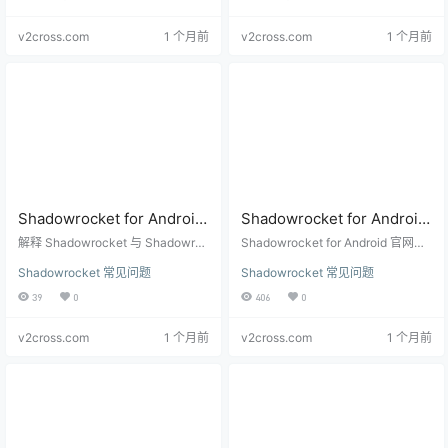
问题。
and safety notes.
v2cross.com
1 个月前
v2cross.com
1 个月前
Shadowrocket for Android
Shadowrocket for Android
是什么？命名、官网和下载
官网入口：下载、文档和多
解释 Shadowrocket 与 Shadowroc
Shadowrocket for Android 官网入
安全说明
ket Android 的命名区别、官网入
语言页面怎么选
口说明，覆盖中文页面、英文页
Shadowrocket 常见问题
Shadowrocket 常见问题
口、下载安全检查和用户迁移注意
面、下载入口、文档、更新日志和
事项。
安全检查。
39
0
406
0
v2cross.com
1 个月前
v2cross.com
1 个月前