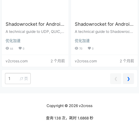
Shadowrocket for Android
Shadowrocket for Android
UDP and QUIC Setup:
Background Stability:
A technical guide to UDP, QUIC, H
A technical guide to Shadowrock
Games, Voice Calls, Video
TTP/3, games, voice calls, and vi
VpnService, Battery
et for Android background discon
优化加速
优化加速
deo app compatibility in Shadowr
nects, Android VpnService behavi
Apps, and HTTP/3
Optimization, and Keep-
ocket for Android proxy setups.
or, battery optimization, network s
66
0
70
0
Alive Settings
witching, and keep-alive settings.
v2cross.com
2 个月前
v2cross.com
2 个月前
❮
❯
/
7 页
Copyright © 2026
v2cross
查询 138 次，耗时 1.6868 秒