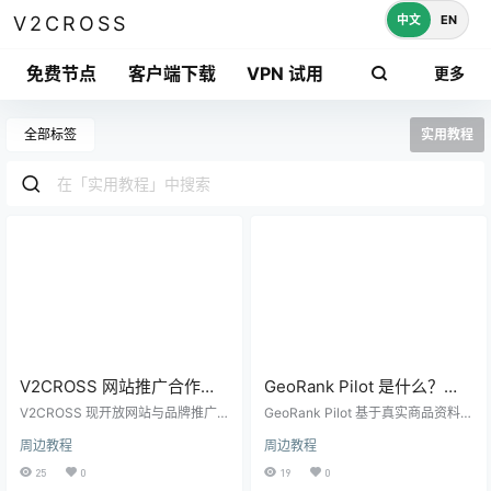
中文
EN
V2CROSS
免费节点
客户端下载
VPN 试用
更多
全部标签
实用教程
V2CROSS 网站推广合作：
GeoRank Pilot 是什么？
500 USDT 发布一篇品牌与
Shopify 与 WordPress
V2CROSS 现开放网站与品牌推广
GeoRank Pilot 基于真实商品资料生
SEO 介绍文章
合作，标准价格为 500 USDT/篇。
SEO/GEO 自动化完整指南
成 Shopify 与 WordPress SEO/GEO
周边教程
周边教程
服务包含网站核验、中文长文撰
文章，支持审核、草稿、定时发
写、SEO 标题与描述、品牌链接、
布，并结合 Search Console、GA
25
0
19
0
特色图、站内推荐和搜索发现入
4、Bing 和页面健康数据验证效