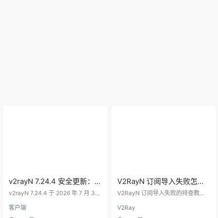
v2rayN 7.24.4 安全更新：旧
V2RayN 订阅导入失败怎么
版下载器风险与升级核验指
办？常见原因和修复方法
v2rayN 7.24.4 于 2026 年 7 月 30
V2RayN 订阅导入失败的排查教
南
日发布，修复旧版内置下载器可能
程，覆盖链接不完整、网络无法访
客户端
V2Ray
遭中间人攻击并下载恶意文件的问
问、系统代理冲突、协议不兼容、
题；本文说明谁应升级、官方安装
时间错误和 DNS 异常。