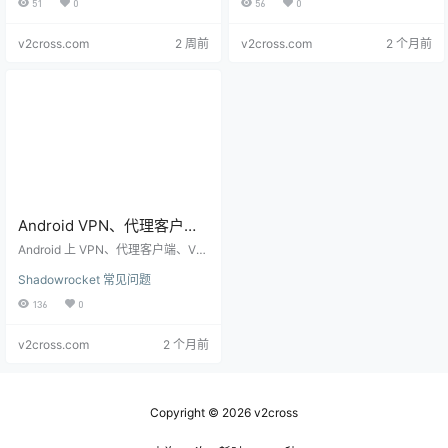
51
0
56
0
题。本文说明谁该升级、如何备份
aries, and maintenance cost.
回滚并逐项核验。
v2cross.com
2 周前
v2cross.com
2 个月前
Android VPN、代理客户端
和 V2Ray 节点有什么区别？
Android 上 VPN、代理客户端、V2
新手怎么选
Ray 节点、Clash 和 Shadowrocke
Shadowrocket 常见问题
t 经常被混用。本文用新手视角说明
Shadowrocket、Clash 或
它们的区别和选择方法。
136
0
VPN
v2cross.com
2 个月前
Copyright © 2026
v2cross