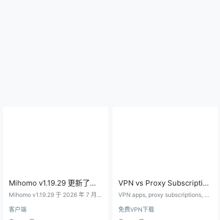
Mihomo v1.19.29 更新了什
VPN vs Proxy Subscription
么？Clash 内核升级与故障
vs Free Nodes: What
Mihomo v1.19.29 于 2026 年 7 月 1
VPN apps, proxy subscriptions, an
核验指南
8 日发布，修复 WireGuard reserve
Beginners Should Choose
d free nodes can all change your
客户端
免费VPN下载
d 参数失效、TUIC 失败后连接耗
network route, but they differ in se
for Stable Access
尽、CNAME 空响应及规则崩溃等问
tup effort, stability, privacy bound