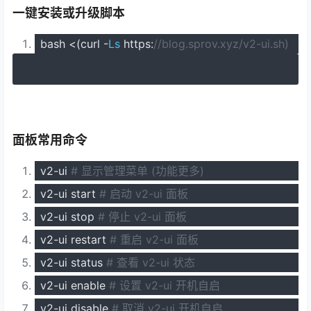
一键安装或升级脚本
bash
<(
curl
-
Ls
https
:
//blog.sprov.xyz/v2-ui.sh)
面板常用命令
v2
-
ui
# 显示管理菜单 (功能更多)
v2
-
ui start
# 启动 v2-ui 面板
v2
-
ui stop
# 停止 v2-ui 面板
v2
-
ui restart
# 重启 v2-ui 面板
v2
-
ui status
# 查看 v2-ui 状态
v2
-
ui enable
# 设置 v2-ui 开机自启
v2
-
ui disable
# 取消 v2-ui 开机自启