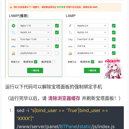
运行以下代码可以解除宝塔面板的强制绑定手机
（运行完毕以后，请
清除浏览器缓存
并刷新宝塔面板！）
sed
-
i
"s|bind_user == 'True'|bind_user ==
'XXXX'|"
/
www
/
server
/
panel
/
BTPanel
/
static
/
js
/
index
.
js