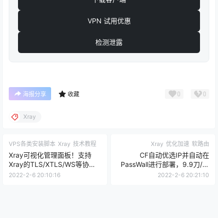
VPN 试用优惠
检测泄露
0
0
海报分享
收藏
Xray
VPS各类安装脚本
Xray
技术教程
Xray
优化加速
软路由
Xray可视化管理面板！支持
CF自动优选IP并自动在
Xray的TLS/XTLS/WS等协议
PassWall进行部署，9.9刀/年
的可视化搭建，支持原协议的
的VPS套用CDN，速度瞬间起
2022-2-6 20:10:16
2022-2-6 20:21:10
Trojan以及Socks的代理！
飞。