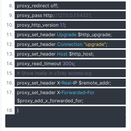
proxy_redirect off
;
proxy_pass http
:
//127.0.0.1:54321;
proxy_http_version
1.1
;
proxy_set_header
Upgrade
$http_upgrade
;
proxy_set_header
Connection
"upgrade"
;
proxy_set_header
Host
$http_host
;
proxy_read_timeout
300s
;
# Show realip in v2ray access.log
proxy_set_header X
-
Real
-
IP $remote_addr
;
proxy_set_header X
-
Forwarded
-
For
$proxy_add_x_forwarded_for
;
}