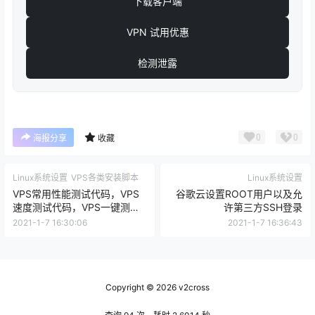
下载客户端
VPN 试用优惠
检测泄露
0
0
海报分享
收藏
Linux系统设置
VPS各类安装脚本
Linux系统设置
VPS常用性能测试代码，VPS
谷歌云设置ROOT用户以及允
速度测试代码，VPS一键测试
许第三方SSH登录
代码（测速代码中文版）
2021-1-7 16:30:06
2021-1-7 16:36:43
Copyright © 2026
v2cross