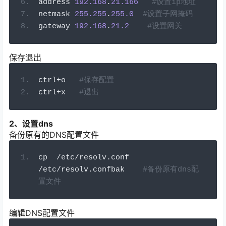
address 
192.168
.
21.166
#设置ip地址
netmask 
255.255
.
255.0
#设置子网掩码
gateway 
192.168
.
21.2
#设置网关
保存退出
ctrl
+
o   
#保存配置
ctrl
+
x   
#退出
2、设置dns
备份原有的DNS配置文件
cp  
/
etc
/
resolv
.
conf   
/
etc
/
resolv
.
confbak    
#备份原有dns配
置文件
编辑DNS配置文件