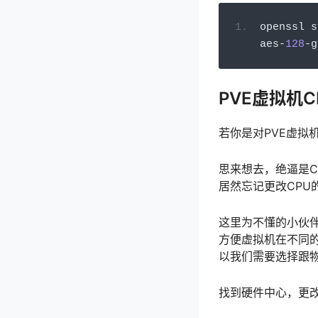
openssl s
aes
-
128
-
g
PVE虚拟机
若你是对PVE虚拟
思来想去，绝逼是C
居然忘记更改CPU
这里为不懂的小伙伴
方便虚拟机在不同的
以我们需要选择跟物
找到硬件中心，更改