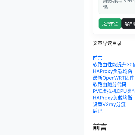
期使用再看 VPN
理。
免费节点
客户
文章导读目录
前言
软路由性能提升30
HAProxy负载均衡
最新OpenWRT固件
软路由跑分代码
PVE虚拟机CPU类
HAProxy负载均衡
设置V2ray分流
后记
前言