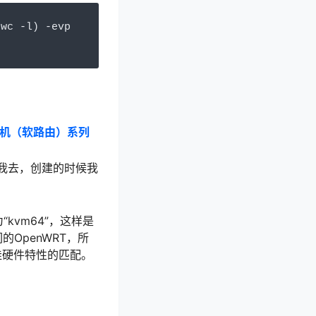
 wc 
-
l
)
-
evp 
虚拟机（软路由）系列
！我去，创建的时候我
kvm64”，这样是
OpenWRT，所
佳硬件特性的匹配。