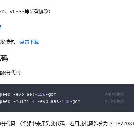
-Go、VLESS等新型协议）
载
IPK安装包：
点击下载
代码
由跑分代码
peed 
-
evp aes
-
128
-
gcm                  
#单核跑分
peed 
-
multi 
4
-
evp aes
-
128
-
gcm         
#四核跑分
代码 （视频中未用到此代码，若用此代码跑分为 31987793.