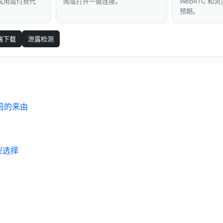
 试用或付费代
阅或打开一键连接。
WebRTC 
预期。
端下载
泄露检测
倍的来由
型选择