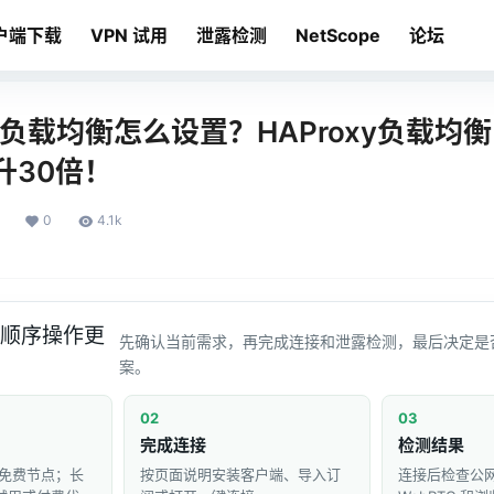
户端下载
VPN 试用
泄露检测
NetScope
论坛
ll的负载均衡怎么设置？HAProxy负载
升30倍！
0
4.1k
顺序操作更
先确认当前需求，再完成连接和泄露检测，最后决定是
案。
02
03
完成连接
检测结果
免费节点；长
按页面说明安装客户端、导入订
连接后检查公网 