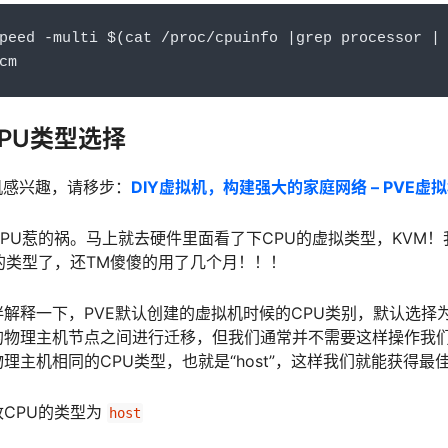
peed 
-
multi $
(
cat 
/
proc
/
cpuinfo 
|
grep processor 
|
cm
CPU类型选择
机感兴趣，请移步：
DIY虚拟机，构建强大的家庭网络 – PVE
PU惹的祸。马上就去硬件里面看了下CPU的虚拟类型，KVM
的类型了，还TM傻傻的用了几个月！！！
解释一下，PVE默认创建的虚拟机时候的CPU类别，默认选择为“
物理主机节点之间进行迁移，但我们通常并不需要这样操作我们的
理主机相同的CPU类型，也就是“host”，这样我们就能获得最
CPU的类型为
host