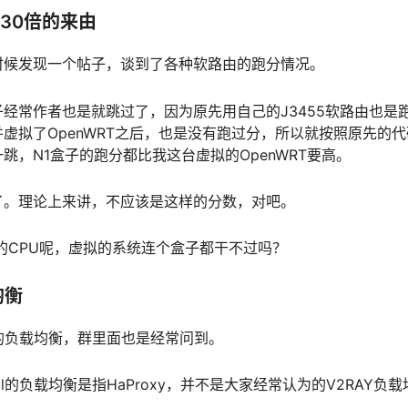
30倍的来由
时候发现一个帖子，谈到了各种软路由的跑分情况。
经常作者也是就跳过了，因为原先用自己的J3455软路由也是
虚拟了OpenWRT之后，也是没有跑过分，所以就按照原先的
跳，N1盒子的跑分都比我这台虚拟的OpenWRT要高。
了。理论上来讲，不应该是这样的分数，对吧。
上千的CPU呢，虚拟的系统连个盒子都干不过吗？
均衡
ll的负载均衡，群里面也是经常问到。
all的负载均衡是指HaProxy，并不是大家经常认为的V2RAY负