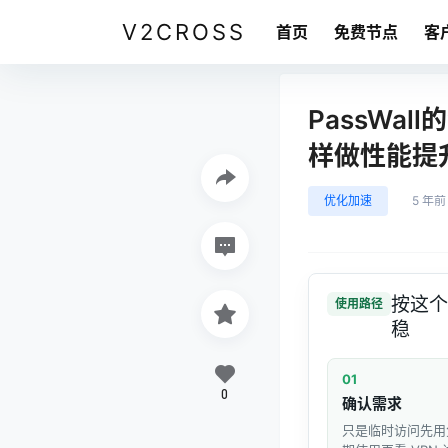
V2CROSS
首页
免费节点
客
PassWa
样做性能提
优化加速
5 年前
按这个
使用路径
稳
01
0
确认需求
只是临时访问先用