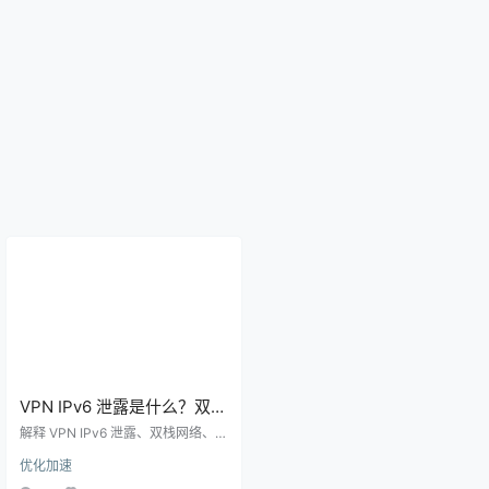
VPN IPv6 泄露是什么？双栈
网络下代理规则和浏览器检
解释 VPN IPv6 泄露、双栈网络、代
测技术指南
理客户端 IPv6 路由和浏览器检测方
优化加速
法，适合排查 IP 显示异常和访问路
径不一致的问题。