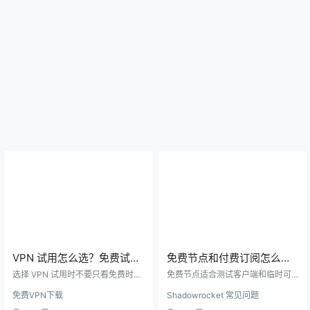
VPN 试用怎么选？免费试
免费节点和付费订阅怎么搭
用、退款期、设备数量和隐
配？Shadowrocket
选择 VPN 试用时不要只看免费时
免费节点适合测试客户端和临时可
私检测清单
长，还要检查退款规则、设备数
Android 新手使用策略
用性，付费订阅适合长期稳定连
免费VPN下载
Shadowrocket 常见问题
量、节点地区、速度、DNS 泄露和
接。本文说明 Shadowrocket Andr
取消续费方式。
oid 新手如何搭配使用。