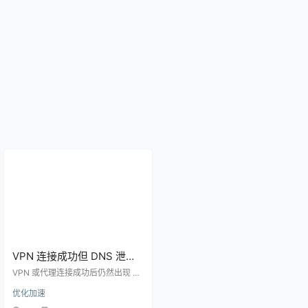
VPN 连接成功但 DNS 泄露
怎么办？检测和修复步骤
VPN 或代理连接成功后仍然出现 D
NS 泄露的原因和修复方法，覆盖浏
优化加速
览器安全 DNS、系统私有 DNS、规
则分流和全局模式。