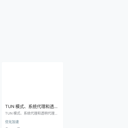
TUN 模式、系统代理和透明
代理有什么区别？VPN 客户
TUN 模式、系统代理和透明代理决
端技术原理入门
定流量如何进入 VPN 或代理客户
优化加速
端。理解三者区别，可以更快排查 A
pp 不走代理、IP 没变和 DNS 泄露