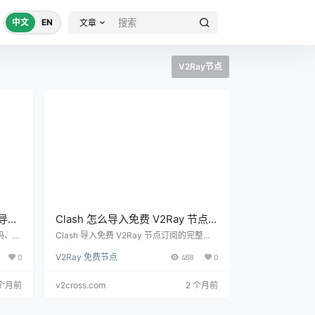
中文
EN
文章
V2Ray节点
点导入
Clash 怎么导入免费 V2Ray 节点
接和
订阅？新手完整教程
维码、剪
Clash 导入免费 V2Ray 节点订阅的完整步
置导入
骤，覆盖订阅地址复制、配置刷新、全局模
0
V2Ray 免费节点
488
0
理方
式测试、规则模式切换和连接失败排查。
 个月前
v2cross.com
2 个月前