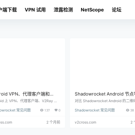
户端下载
VPN 试用
泄露检测
NetScope
论坛
droid VPN、代理客户端和
Shadowrocket Android 节
Ray 节点有什么区别？新手怎么
方式怎么选？二维码、订阅链
roid 上 VPN、代理客户端、V2Ray 节
对比 Shadowrocket Android 的二
lash 和 Shadowrocket 经常被混用。
贴板、订阅链接、本地文件和手动配
hadowrocket、Clash 或 VPN
手动配置对比
dowrocket 常见问题
137
0
Shadowrocket 常见问题
38
用新手视角说明它们的区别和选择方
方式，帮助新手选择更稳定的节点管
法。
oss.com
2 个月前
v2cross.com
2