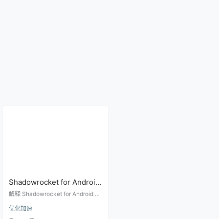
Shadowrocket for Android
后台运行不稳定怎么办？
解释 Shadowrocket for Android 在
VpnService、保活和电池策
后台断开、被系统清理、锁屏后失
优化加速
效的原因，覆盖 VpnService、Andr
略技术指南
oid 电池优化、网络切换和保活设