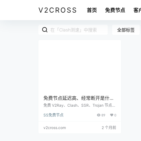
V2CROSS
首页
免费节点
客
全部标签
免费节点延迟高、经常断开是什么
原因？怎么优化
免费 V2Ray、Clash、SSR、Trojan 节点延
迟高和频繁断开的原因，包含线路拥塞、协
SS免费节点
89
0
议不匹配、DNS、客户端模式和本地网络排
查。
v2cross.com
2 个月前