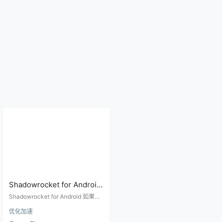
Shadowrocket for Android
看不了日志怎么排查？
Shadowrocket for Android 如果没
DNS、连接、规则和节点的
有可见日志入口，可以用 DNS 检
优化加速
测、IP 检测、规则切换、节点对比
替代检查方法
和系统设置来分层排查不能联网问