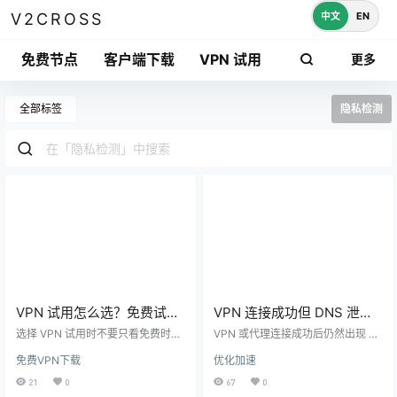
中文
EN
V2CROSS
免费节点
客户端下载
VPN 试用
更多
全部标签
隐私检测
VPN 试用怎么选？免费试
VPN 连接成功但 DNS 泄露
用、退款期、设备数量和隐
怎么办？检测和修复步骤
选择 VPN 试用时不要只看免费时
VPN 或代理连接成功后仍然出现 D
私检测清单
长，还要检查退款规则、设备数
NS 泄露的原因和修复方法，覆盖浏
免费VPN下载
优化加速
量、节点地区、速度、DNS 泄露和
览器安全 DNS、系统私有 DNS、规
取消续费方式。
则分流和全局模式。
21
0
67
0