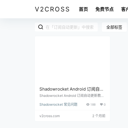
V2CROSS
首页
免费节点
客
全部标签
Shadowrocket Android 订阅自动
更新怎么用？节点导入和刷新教程
Shadowrocket Android 订阅自动更新教
程，讲清订阅地址、单个节点、刷新失败、
Shadowrocket 常见问题
188
0
节点列表为空和免费节点订阅维护方法。
v2cross.com
2 个月前